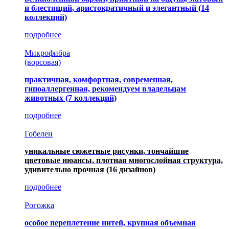
и блестящий, аристократичный и элегантный
(14
коллекций)
подробнее
Микрофибра
(ворсовая)
практичная, комфортная, современная,
гипоаллергенная, рекомендуем владельцам
животных (7 коллекций)
подробнее
Гобелен
уникальные сюжетные рисунки, тончайшие
цветовые нюансы, плотная многослойная структура,
удивительно прочная
(16 дизайнов)
подробнее
Рогожка
особое переплетение нитей, крупная объемная