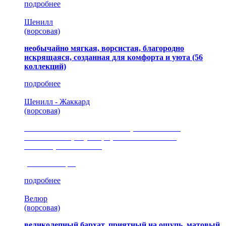
подробнее
Шенилл
(ворсовая)
необычайно мягкая, ворсистая, благородно
искрящаяся, созданная для комфорта и уюта
(56
коллекций)
подробнее
Шенилл - Жаккард
(ворсовая)
сочетание шелковистых и ворсовых нитей,
изысканные рисунки, красота и мягкость,
неповторимый стиль
(35 коллекция)
подробнее
Велюр
(ворсовая)
великолепный бархат, приятный на ощупь, матовый