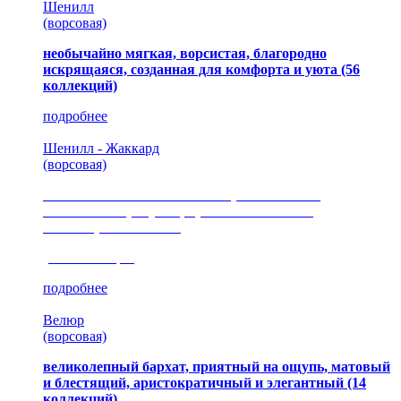
Шенилл
(ворсовая)
необычайно мягкая, ворсистая, благородно
искрящаяся, созданная для комфорта и уюта
(56
коллекций)
подробнее
Шенилл - Жаккард
(ворсовая)
сочетание шелковистых и ворсовых нитей,
изысканные рисунки, красота и мягкость,
неповторимый стиль
(35 коллекция)
подробнее
Велюр
(ворсовая)
великолепный бархат, приятный на ощупь, матовый
и блестящий, аристократичный и элегантный
(14
коллекций)