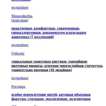
подробнее
Микрофибра
(ворсовая)
практичная, комфортная, современная,
гипоаллергенная, рекомендуем владельцам
животных (7 коллекций)
подробнее
Гобелен
уникальные сюжетные рисунки, тончайшие
цветовые нюансы, плотная многослойная структура,
удивительно прочная
(16 дизайнов)
подробнее
Рогожка
особое переплетение нитей, крупная объемная
фактура, стильная, экологичная, долговечная