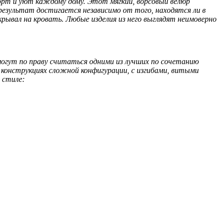
орт и уют каждому дому. Этот мягкий, ворсовый велюр
результат достигается независимо от того, находятся ли в
крывал на кровать. Любые изделия из него выглядят неимоверно
огут по праву считаться одними из лучших по сочетанию
конструкциях сложной конфигурации, с изгибами, витыми
 стиле: