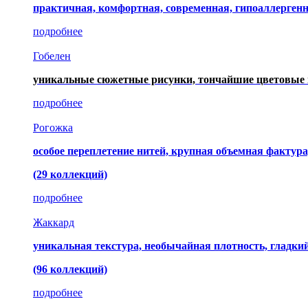
практичная, комфортная, современная, гипоаллерген
подробнее
Гобелен
уникальные сюжетные рисунки, тончайшие цветовые 
подробнее
Рогожка
особое переплетение нитей, крупная объемная фактура
(29 коллекций)
подробнее
Жаккард
уникальная текстура, необычайная плотность, гладк
(96 коллекций)
подробнее