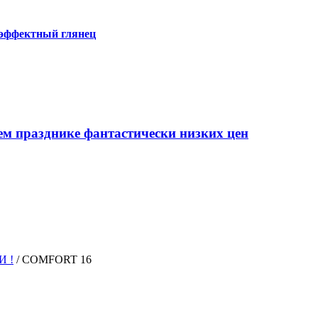
 эффектный глянец
ем празднике фантастически низких цен
И !
/
COMFORT 16