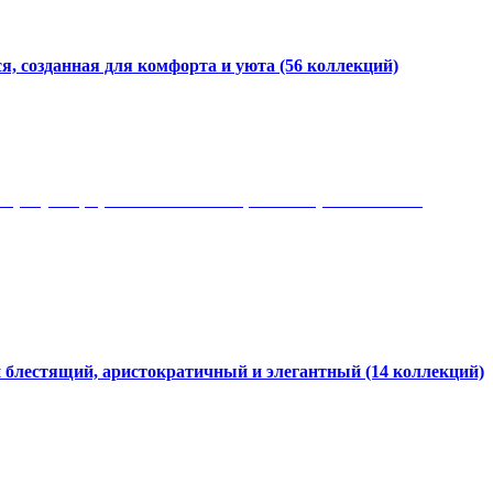
я, созданная для комфорта и уюта
(56 коллекций)
 рисунки, красота и мягкость, неповторимый стиль
и блестящий, аристократичный и элегантный
(14 коллекций)