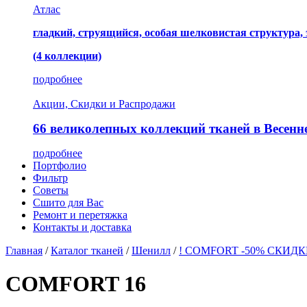
Атлас
гладкий, струящийся, особая шелковистая структура,
(4 коллекции)
подробнее
Акции, Скидки и Распродажи
66 великолепных коллекций тканей в Весенн
подробнее
Портфолио
Фильтр
Советы
Сшито для Вас
Ремонт и перетяжка
Контакты и доставка
Главная
/
Каталог тканей
/
Шенилл
/
! COMFORT -50% СКИДК
COMFORT 16