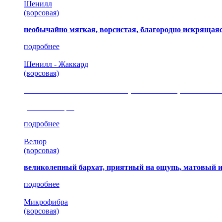
Шенилл
(ворсовая)
необычайно мягкая, ворсистая, благородно искрящаяс
подробнее
Шенилл - Жаккард
(ворсовая)
сочетание шелковистых и ворсовых нитей, изысканные
(35 коллекция)
подробнее
Велюр
(ворсовая)
великолепный бархат, приятный на ощупь, матовый 
подробнее
Микрофибра
(ворсовая)