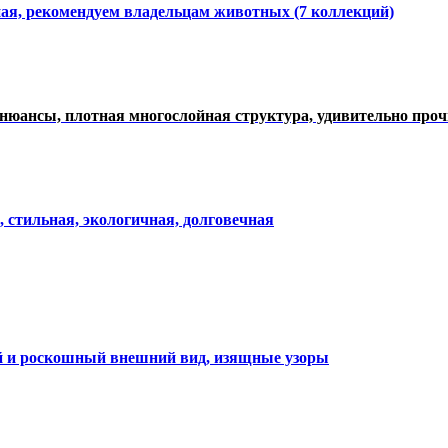
ная, рекомендуем владельцам животных (7 коллекций)
нюансы, плотная многослойная структура, удивительно про
, стильная, экологичная, долговечная
ий и роскошный внешний вид, изящные узоры