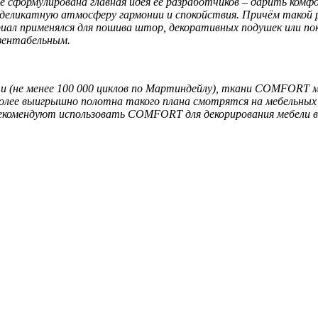
 сформулирована главная идея её разработчиков – дарить комф
 деликатную атмосферу гармонии и спокойствия. Причём такой 
риал применялся для пошива штор, декоративных подушек или по
зентабельным.
 (не менее 100 000 циклов по Мартиндейлу), ткани COMFORT м
лее выигрышно полотна такого плана смотрятся на мебельных 
екомендуют использовать COMFORT для декорирования мебели в