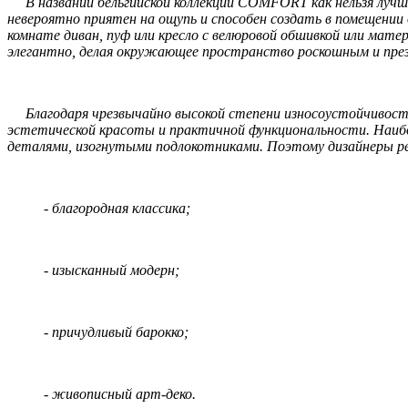
В названии бельгийской коллекции COMFORT как нельзя лучше
невероятно приятен на ощупь и способен создать в помещении
комнате диван, пуф или кресло с велюровой обшивкой или мате
элегантно, делая окружающее пространство роскошным и пре
Благодаря чрезвычайно высокой степени износоустойчивости
эстетической красоты и практичной функциональности. Наибо
деталями, изогнутыми подлокотниками. Поэтому дизайнеры р
- благородная классика;
- изысканный модерн;
- причудливый барокко;
- живописный арт-деко.