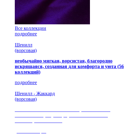
Все коллекции
подробнее
Шенилл
(ворсовая)
необычайно мягкая, ворсистая, благородно
искрящаяся, созданная для комфорта и уюта
(56
коллекций)
подробнее
Шенилл - Жаккард
(ворсовая)
сочетание шелковистых и ворсовых нитей,
изысканные рисунки, красота и мягкость,
неповторимый стиль
(35 коллекция)