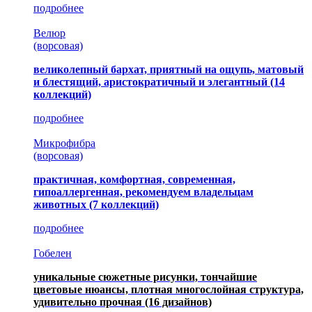
подробнее
Велюр
(ворсовая)
великолепный бархат, приятный на ощупь, матовый
и блестящий, аристократичный и элегантный
(14
коллекций)
подробнее
Микрофибра
(ворсовая)
практичная, комфортная, современная,
гипоаллергенная, рекомендуем владельцам
животных (7 коллекций)
подробнее
Гобелен
уникальные сюжетные рисунки, тончайшие
цветовые нюансы, плотная многослойная структура,
удивительно прочная
(16 дизайнов)