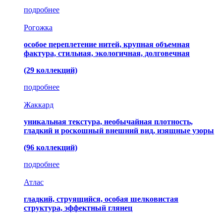
подробнее
Рогожка
особое переплетение нитей, крупная объемная
фактура, стильная, экологичная, долговечная
(29 коллекций)
подробнее
Жаккард
уникальная текстура, необычайная плотность,
гладкий и роскошный внешний вид, изящные узоры
(96 коллекций)
подробнее
Атлас
гладкий, струящийся, особая шелковистая
структура, эффектный глянец