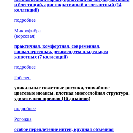
и блестящий, аристократичный и элегантный
(14
коллекций)
подробнее
Микрофибра
(ворсовая)
практичная, комфортная, современная,
гипоаллергенная, рекомендуем владельцам
животных (7 коллекций)
подробнее
Гобелен
уникальные сюжетные рисунки, тончайшие
цветовые нюансы, плотная многослойная структура,
удивительно прочная
(16 дизайнов)
подробнее
Рогожка
особое переплетение нитей, крупная объемная