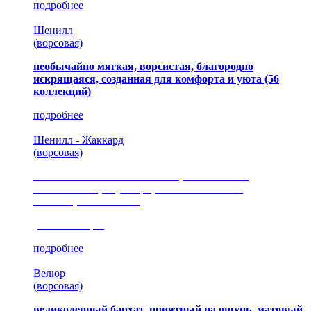
подробнее
Шенилл
(ворсовая)
необычайно мягкая, ворсистая, благородно
искрящаяся, созданная для комфорта и уюта
(56
коллекций)
подробнее
Шенилл - Жаккард
(ворсовая)
сочетание шелковистых и ворсовых нитей,
изысканные рисунки, красота и мягкость,
неповторимый стиль
(35 коллекция)
подробнее
Велюр
(ворсовая)
великолепный бархат, приятный на ощупь, матовый