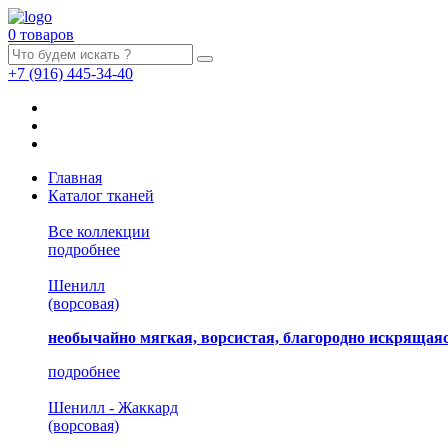
0 товаров
+7
(916)
445-34-40
Главная
Каталог тканей
Все коллекции
подробнее
Шенилл
(ворсовая)
необычайно мягкая, ворсистая, благородно искрящаяс
подробнее
Шенилл - Жаккард
(ворсовая)