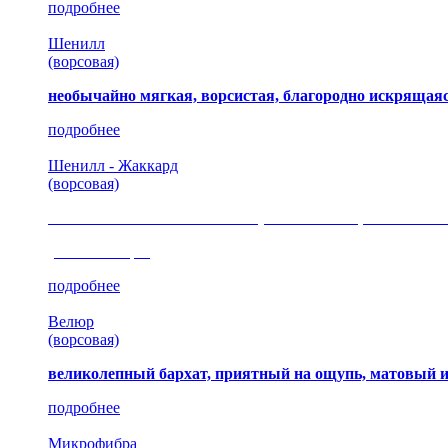
подробнее
Шенилл
(ворсовая)
необычайно мягкая, ворсистая, благородно искрящаяс
подробнее
Шенилл - Жаккард
(ворсовая)
сочетание шелковистых и ворсовых нитей, изысканные
(35 коллекция)
подробнее
Велюр
(ворсовая)
великолепный бархат, приятный на ощупь, матовый 
подробнее
Микрофибра