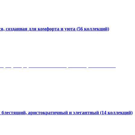
я, созданная для комфорта и уюта
(56 коллекций)
 рисунки, красота и мягкость, неповторимый стиль
и блестящий, аристократичный и элегантный
(14 коллекций)