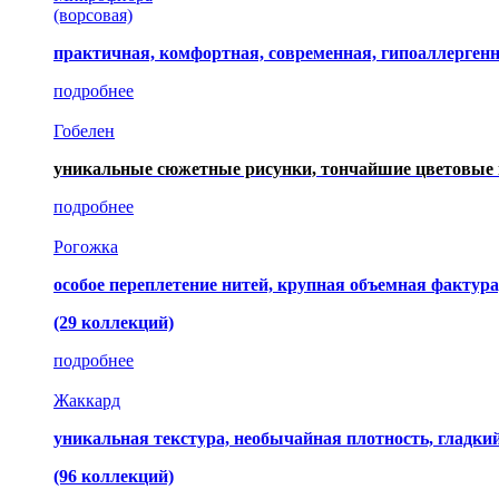
(ворсовая)
практичная, комфортная, современная, гипоаллерген
подробнее
Гобелен
уникальные сюжетные рисунки, тончайшие цветовые 
подробнее
Рогожка
особое переплетение нитей, крупная объемная фактура
(29 коллекций)
подробнее
Жаккард
уникальная текстура, необычайная плотность, гладк
(96 коллекций)