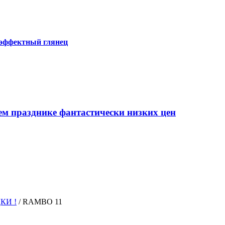
 эффектный глянец
ем празднике фантастически низких цен
КИ !
/
RAMBO 11