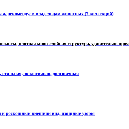
ная, рекомендуем владельцам животных (7 коллекций)
нюансы, плотная многослойная структура, удивительно про
, стильная, экологичная, долговечная
ий и роскошный внешний вид, изящные узоры