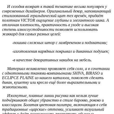
И сегодня возврат к такой тематике весьма популярен у
современных дизайнеров. Оригинальный декор, напоминающий
стилизованный геральдический щит тех времён, придаёт
полотнам VICTOR ощущение глубины и элегантного шика. А
отличная плотность, практичность в уходе и высокая
степень износоустойчивости позволяет использовать
жаккард для самых разных целей:
-пошива сложных штор с ламбрекеном и подхватами;
-изготовления нарядных покрывал и диванных подушек;
-в качестве декоративных накидок на мебель.
Материал великолепно проявляет себя соло, а в сочетании
с однотонными тканями-компаньонами SHIVA, BIRASO и
ECLIPCE PLAINE из нашего каталога, поможет сделать
диван, кушетку или кресло ещё более выразительными и
живописными.
Изогнутые, плавные линии рисунка как нельзя лучше
подчёркивают общее убранство в стиле барокко, рококо и
классицизм. Богатая цветовая палитра, включающая в себя
традиционные «царские» оттенки, усиливает визуальный
эффект и даёт возможность превратить обычные