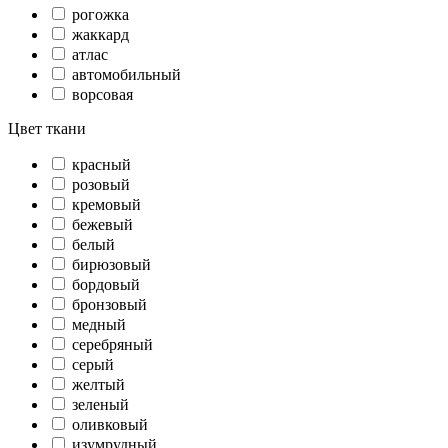
рогожка
жаккард
атлас
автомобильный
ворсовая
Цвет ткани
красный
розовый
кремовый
бежевый
белый
бирюзовый
бордовый
бронзовый
медный
серебряный
серый
желтый
зеленый
оливковый
изумрудный