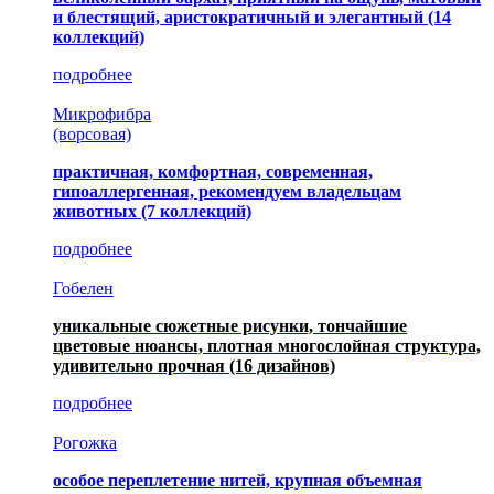
и блестящий, аристократичный и элегантный
(14
коллекций)
подробнее
Микрофибра
(ворсовая)
практичная, комфортная, современная,
гипоаллергенная, рекомендуем владельцам
животных (7 коллекций)
подробнее
Гобелен
уникальные сюжетные рисунки, тончайшие
цветовые нюансы, плотная многослойная структура,
удивительно прочная
(16 дизайнов)
подробнее
Рогожка
особое переплетение нитей, крупная объемная