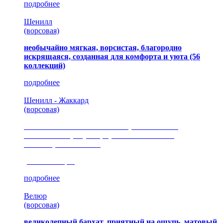
подробнее
Шенилл
(ворсовая)
необычайно мягкая, ворсистая, благородно
искрящаяся, созданная для комфорта и уюта
(56
коллекций)
подробнее
Шенилл - Жаккард
(ворсовая)
сочетание шелковистых и ворсовых нитей,
изысканные рисунки, красота и мягкость,
неповторимый стиль
(35 коллекция)
подробнее
Велюр
(ворсовая)
великолепный бархат, приятный на ощупь, матовый