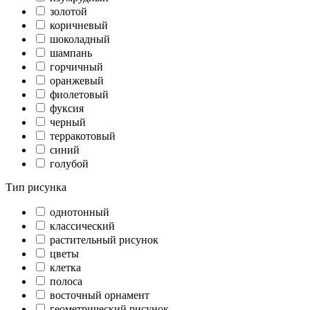
золотой
коричневый
шоколадный
шампань
горчичный
оранжевый
фиолетовый
фуксия
черный
терракотовый
синий
голубой
Тип рисунка
однотонный
классический
растительный рисунок
цветы
клетка
полоса
восточный орнамент
геометрический рисунок