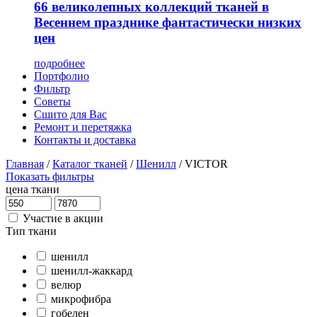
66 великолепных коллекций тканей в
Весеннем празднике фантастически низких
цен
подробнее
Портфолио
Фильтр
Советы
Сшито для Вас
Ремонт и перетяжка
Контакты и доставка
Главная
/
Каталог тканей
/
Шенилл
/
VICTOR
Показать фильтры
цена ткани
Участие в акции
Тип ткани
шенилл
шенилл-жаккард
велюр
микрофибра
гобелен