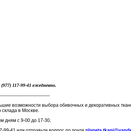
(977
) 117-99-41 ежедневно.
----------------------------------
шие возможности выбора обивочных и декоративных тканей
 склада в Москве.
м дням с 9-00 до 17-30.
17-99-41 или отправьте вопрос по почте
planeta.tkani@yand