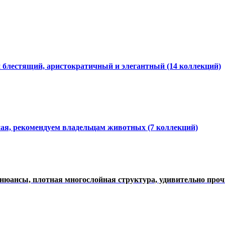
и блестящий, аристократичный и элегантный
(14 коллекций)
ная, рекомендуем владельцам животных (7 коллекций)
нюансы, плотная многослойная структура, удивительно про