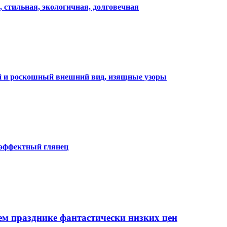
, стильная, экологичная, долговечная
ий и роскошный внешний вид, изящные узоры
 эффектный глянец
ем празднике фантастически низких цен