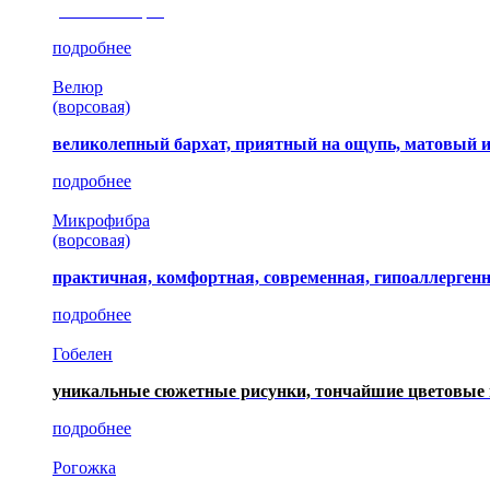
(35 коллекция)
подробнее
Велюр
(ворсовая)
великолепный бархат, приятный на ощупь, матовый 
подробнее
Микрофибра
(ворсовая)
практичная, комфортная, современная, гипоаллерген
подробнее
Гобелен
уникальные сюжетные рисунки, тончайшие цветовые 
подробнее
Рогожка