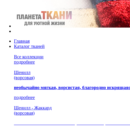
Главная
Каталог тканей
Все коллекции
подробнее
Шенилл
(ворсовая)
необычайно мягкая, ворсистая, благородно искрящаяс
подробнее
Шенилл - Жаккард
(ворсовая)
сочетание шелковистых и ворсовых нитей, изысканные