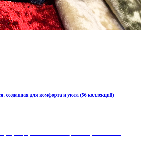
я, созданная для комфорта и уюта
(56 коллекций)
 рисунки, красота и мягкость, неповторимый стиль