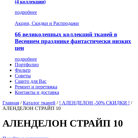
(4 коллекции)
подробнее
Акции, Скидки и Распродажи
66 великолепных коллекций тканей в
Весеннем празднике фантастически низких
цен
подробнее
Портфолио
Фильтр
Советы
Сшито для Вас
Ремонт и перетяжка
Контакты и доставка
Главная
/
Каталог тканей
/
! АЛЕНДЕЛОН -50% СКИДКИ !
/
АЛЕНДЕЛОН СТРАЙП 10
АЛЕНДЕЛОН СТРАЙП 10