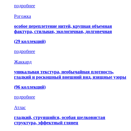
подробнее
Рогожка
особое переплетение нитей, крупная объемная
фактура, стильная, экологичная, долговечная
(29 коллекций)
подробнее
Жаккард
уникальная текстура, необычайная плотность,
гладкий и роскошный внешний вид, изящные узоры
(96 коллекций)
подробнее
Атлас
гладкий, струящийся, особая шелковистая
структура, эффектный глянец