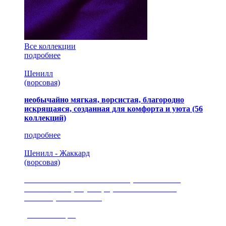
Все коллекции
подробнее
Шенилл
(ворсовая)
необычайно мягкая, ворсистая, благородно
искрящаяся, созданная для комфорта и уюта
(56
коллекций)
подробнее
Шенилл - Жаккард
(ворсовая)
сочетание шелковистых и ворсовых нитей,
изысканные рисунки, красота и мягкость,
неповторимый стиль
(35 коллекция)