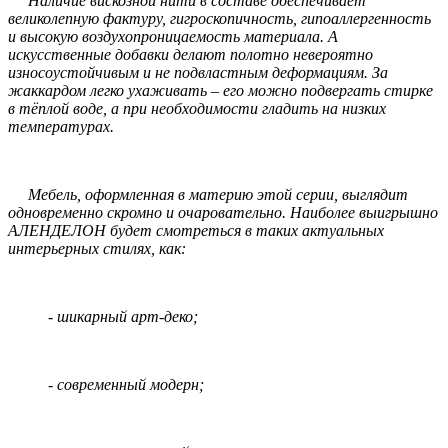
Наличие вискозной нити в составе обеспечивает
великолепную фактуру, гигроскопичность, гипоаллергенность
и высокую воздухопроницаемость материала. А
искусственные добавки делают полотно невероятно
износоустойчивым и не подвластным деформациям. За
жаккардом легко ухаживать – его можно подвергать стирке
в тёплой воде, а при необходимости гладить на низких
температурах.
Мебель, оформленная в материю этой серии, выглядит
одновременно скромно и очаровательно. Наиболее выигрышно
АЛЕНДЕЛОН будет смотреться в таких актуальных
интерьерных стилях, как:
- шикарный арт-деко;
- современный модерн;