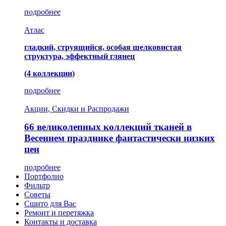
подробнее
Атлас
гладкий, струящийся, особая шелковистая
структура, эффектный глянец
(4 коллекции)
подробнее
Акции, Скидки и Распродажи
66 великолепных коллекций тканей в
Весеннем празднике фантастически низких
цен
подробнее
Портфолио
Фильтр
Советы
Сшито для Вас
Ремонт и перетяжка
Контакты и доставка