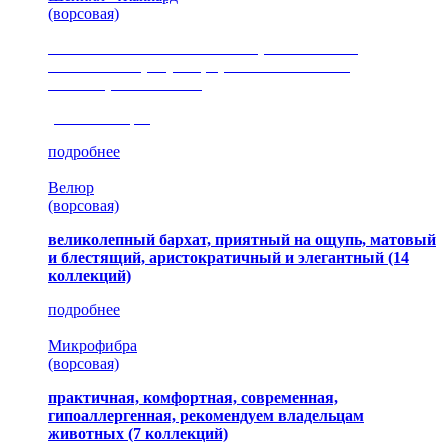
(ворсовая)
сочетание шелковистых и ворсовых нитей,
изысканные рисунки, красота и мягкость,
неповторимый стиль
(35 коллекция)
подробнее
Велюр
(ворсовая)
великолепный бархат, приятный на ощупь, матовый
и блестящий, аристократичный и элегантный
(14
коллекций)
подробнее
Микрофибра
(ворсовая)
практичная, комфортная, современная,
гипоаллергенная, рекомендуем владельцам
животных (7 коллекций)