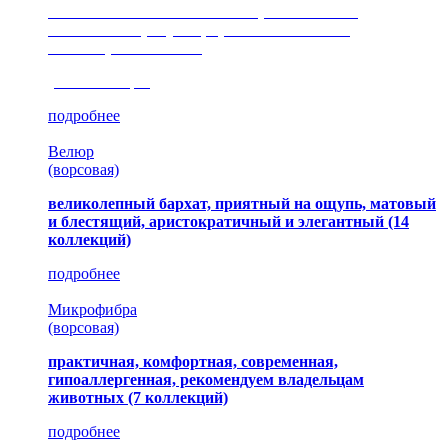
сочетание шелковистых и ворсовых нитей,
изысканные рисунки, красота и мягкость,
неповторимый стиль
(35 коллекция)
подробнее
Велюр
(ворсовая)
великолепный бархат, приятный на ощупь, матовый
и блестящий, аристократичный и элегантный
(14
коллекций)
подробнее
Микрофибра
(ворсовая)
практичная, комфортная, современная,
гипоаллергенная, рекомендуем владельцам
животных (7 коллекций)
подробнее