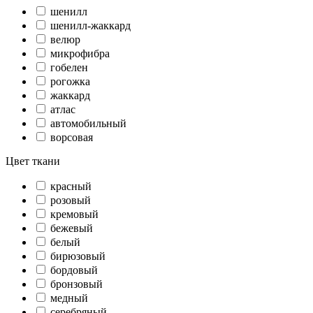
шенилл
шенилл-жаккард
велюр
микрофибра
гобелен
рогожка
жаккард
атлас
автомобильный
ворсовая
Цвет ткани
красный
розовый
кремовый
бежевый
белый
бирюзовый
бордовый
бронзовый
медный
серебряный