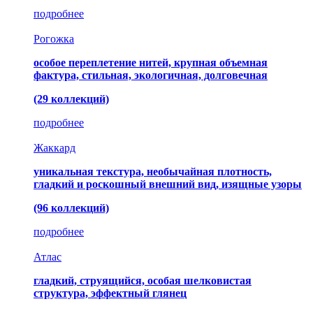
подробнее
Рогожка
особое переплетение нитей, крупная объемная
фактура, стильная, экологичная, долговечная
(29 коллекций)
подробнее
Жаккард
уникальная текстура, необычайная плотность,
гладкий и роскошный внешний вид, изящные узоры
(96 коллекций)
подробнее
Атлас
гладкий, струящийся, особая шелковистая
структура, эффектный глянец