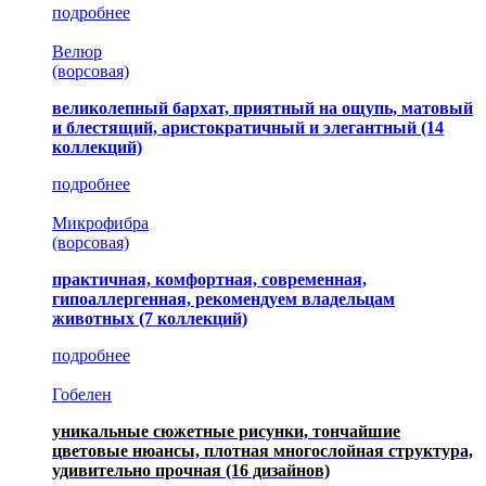
подробнее
Велюр
(ворсовая)
великолепный бархат, приятный на ощупь, матовый
и блестящий, аристократичный и элегантный
(14
коллекций)
подробнее
Микрофибра
(ворсовая)
практичная, комфортная, современная,
гипоаллергенная, рекомендуем владельцам
животных (7 коллекций)
подробнее
Гобелен
уникальные сюжетные рисунки, тончайшие
цветовые нюансы, плотная многослойная структура,
удивительно прочная
(16 дизайнов)