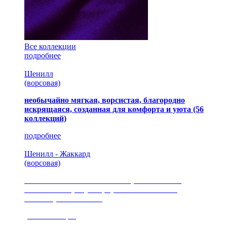
Все коллекции
подробнее
Шенилл
(ворсовая)
необычайно мягкая, ворсистая, благородно
искрящаяся, созданная для комфорта и уюта
(56
коллекций)
подробнее
Шенилл - Жаккард
(ворсовая)
сочетание шелковистых и ворсовых нитей,
изысканные рисунки, красота и мягкость,
неповторимый стиль
(35 коллекция)