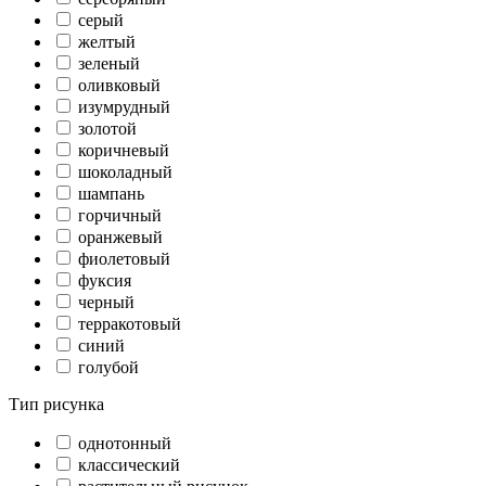
серый
желтый
зеленый
оливковый
изумрудный
золотой
коричневый
шоколадный
шампань
горчичный
оранжевый
фиолетовый
фуксия
черный
терракотовый
синий
голубой
Тип рисунка
однотонный
классический