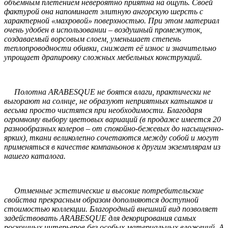
объёмным плетением невероятно приятна на ощупь. Своей
фактурой она напоминает элитную ангорскую шерсть с
характерной «махровой» поверхностью. При этом материал
очень удобен в использовании – воздушный промежуток,
создаваемый ворсовым слоем, уменьшает степень
теплопроводности обивки, снижает её износ и значительно
упрощает драпировку сложных мебельных конструкций.
Полотна ARABESQUE не боятся влаги, практически не
выгорают на солнце, не образуют неприятных катышков и
весьма просто чистятся при необходимости. Благодаря
огромному выбору цветовых вариаций (в продаже имеется 20
разнообразных колеров – от спокойно-бежевых до насыщенно-
ярких), ткани великолепно сочетаются между собой и могут
применяться в качестве компаньонов к другим экземплярам из
нашего каталога.
Отменные эстетические и высокие потребительские
свойства прекрасным образом дополняются доступной
стоимостью коллекции. Благородный внешний вид позволяет
задействовать ARABESQUE для декорирования самых
роскошных интерьеров без особых материальных вложений. А