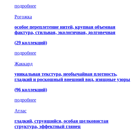
подробнее
Рогожка
особое переплетение нитей, крупная объемная
фактура, стильная, экологичная, долговечная
(29 коллекций)
подробнее
Жаккард
уникальная текстура, необычайная плотность,
гладкий и роскошный внешний вид, изящные узоры
(96 коллекций)
подробнее
Атлас
гладкий, струящийся, особая шелковистая
структура, эффектный глянец