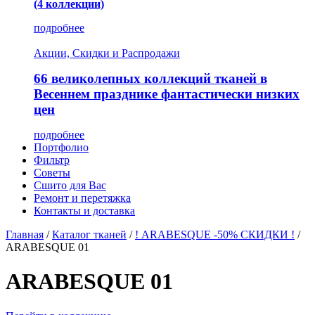
(4 коллекции)
подробнее
Акции, Скидки и Распродажи
66 великолепных коллекций тканей в
Весеннем празднике фантастически низких
цен
подробнее
Портфолио
Фильтр
Советы
Сшито для Вас
Ремонт и перетяжка
Контакты и доставка
Главная
/
Каталог тканей
/
! ARABESQUE -50% СКИДКИ !
/
ARABESQUE 01
ARABESQUE 01