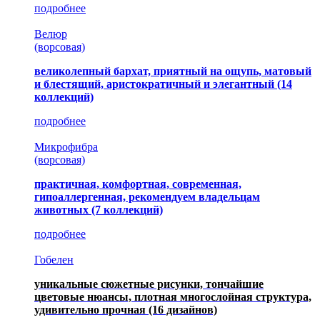
подробнее
Велюр
(ворсовая)
великолепный бархат, приятный на ощупь, матовый
и блестящий, аристократичный и элегантный
(14
коллекций)
подробнее
Микрофибра
(ворсовая)
практичная, комфортная, современная,
гипоаллергенная, рекомендуем владельцам
животных (7 коллекций)
подробнее
Гобелен
уникальные сюжетные рисунки, тончайшие
цветовые нюансы, плотная многослойная структура,
удивительно прочная
(16 дизайнов)