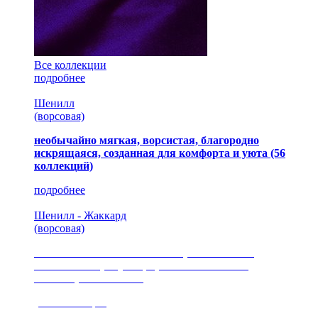
Все коллекции
подробнее
Шенилл
(ворсовая)
необычайно мягкая, ворсистая, благородно
искрящаяся, созданная для комфорта и уюта
(56
коллекций)
подробнее
Шенилл - Жаккард
(ворсовая)
сочетание шелковистых и ворсовых нитей,
изысканные рисунки, красота и мягкость,
неповторимый стиль
(35 коллекция)