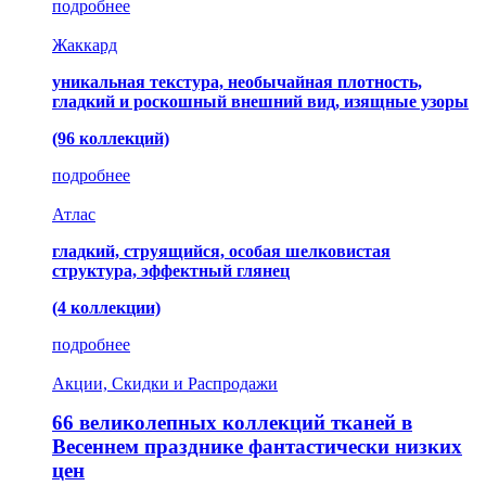
подробнее
Жаккард
уникальная текстура, необычайная плотность,
гладкий и роскошный внешний вид, изящные узоры
(96 коллекций)
подробнее
Атлас
гладкий, струящийся, особая шелковистая
структура, эффектный глянец
(4 коллекции)
подробнее
Акции, Скидки и Распродажи
66 великолепных коллекций тканей в
Весеннем празднике фантастически низких
цен