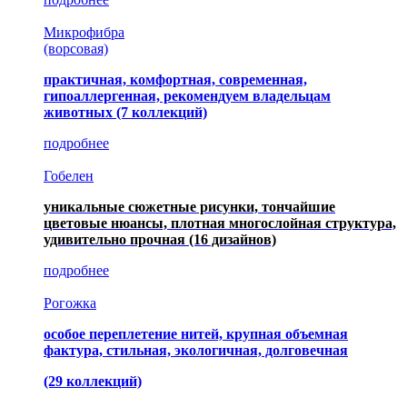
Микрофибра
(ворсовая)
практичная, комфортная, современная,
гипоаллергенная, рекомендуем владельцам
животных (7 коллекций)
подробнее
Гобелен
уникальные сюжетные рисунки, тончайшие
цветовые нюансы, плотная многослойная структура,
удивительно прочная
(16 дизайнов)
подробнее
Рогожка
особое переплетение нитей, крупная объемная
фактура, стильная, экологичная, долговечная
(29 коллекций)