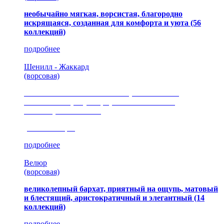
необычайно мягкая, ворсистая, благородно
искрящаяся, созданная для комфорта и уюта
(56
коллекций)
подробнее
Шенилл - Жаккард
(ворсовая)
сочетание шелковистых и ворсовых нитей,
изысканные рисунки, красота и мягкость,
неповторимый стиль
(35 коллекция)
подробнее
Велюр
(ворсовая)
великолепный бархат, приятный на ощупь, матовый
и блестящий, аристократичный и элегантный
(14
коллекций)
подробнее