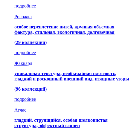
подробнее
Рогожка
особое переплетение нитей, крупная объемная
фактура, стильная, экологичная, долговечная
(29 коллекций)
подробнее
Жаккард
уникальная текстура, необычайная плотность,
гладкий и роскошный внешний вид, изящные узоры
(96 коллекций)
подробнее
Атлас
гладкий, струящийся, особая шелковистая
структура, эффектный глянец