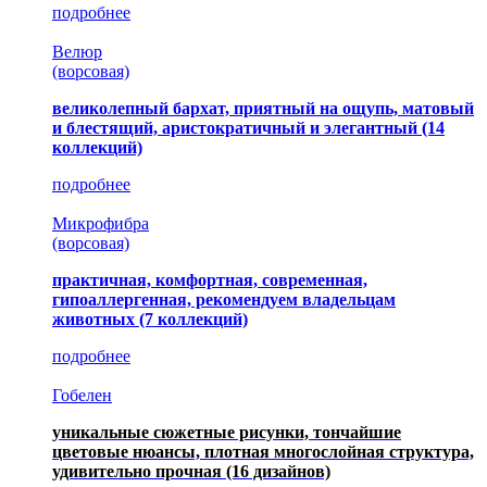
подробнее
Велюр
(ворсовая)
великолепный бархат, приятный на ощупь, матовый
и блестящий, аристократичный и элегантный
(14
коллекций)
подробнее
Микрофибра
(ворсовая)
практичная, комфортная, современная,
гипоаллергенная, рекомендуем владельцам
животных (7 коллекций)
подробнее
Гобелен
уникальные сюжетные рисунки, тончайшие
цветовые нюансы, плотная многослойная структура,
удивительно прочная
(16 дизайнов)