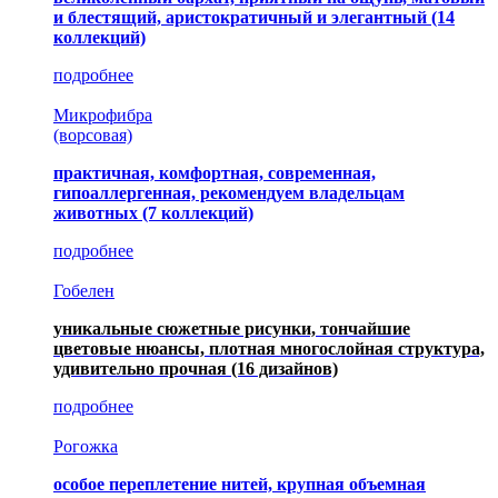
и блестящий, аристократичный и элегантный
(14
коллекций)
подробнее
Микрофибра
(ворсовая)
практичная, комфортная, современная,
гипоаллергенная, рекомендуем владельцам
животных (7 коллекций)
подробнее
Гобелен
уникальные сюжетные рисунки, тончайшие
цветовые нюансы, плотная многослойная структура,
удивительно прочная
(16 дизайнов)
подробнее
Рогожка
особое переплетение нитей, крупная объемная