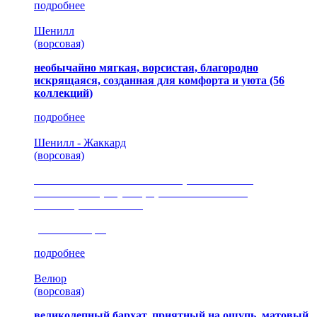
подробнее
Шенилл
(ворсовая)
необычайно мягкая, ворсистая, благородно
искрящаяся, созданная для комфорта и уюта
(56
коллекций)
подробнее
Шенилл - Жаккард
(ворсовая)
сочетание шелковистых и ворсовых нитей,
изысканные рисунки, красота и мягкость,
неповторимый стиль
(35 коллекция)
подробнее
Велюр
(ворсовая)
великолепный бархат, приятный на ощупь, матовый