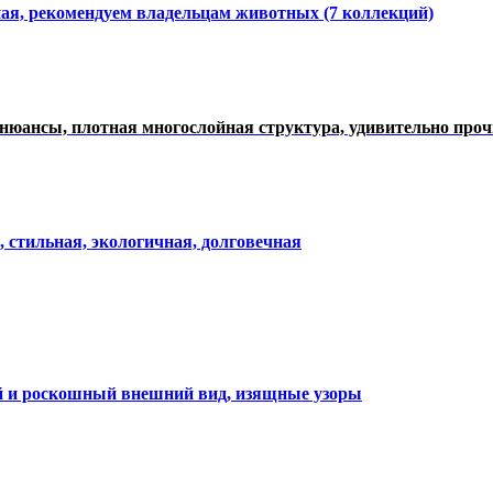
ная, рекомендуем владельцам животных (7 коллекций)
нюансы, плотная многослойная структура, удивительно про
, стильная, экологичная, долговечная
ий и роскошный внешний вид, изящные узоры