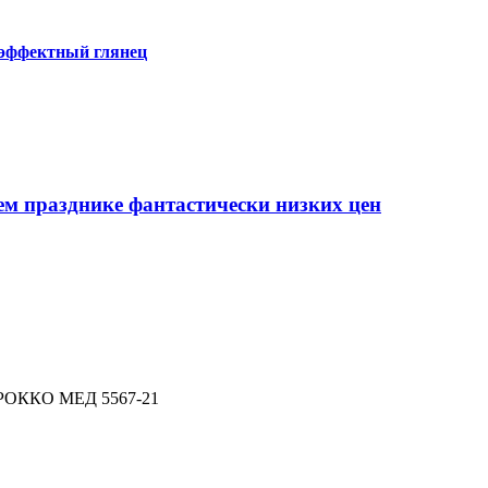
 эффектный глянец
ем празднике фантастически низких цен
РОККО МЕД 5567-21