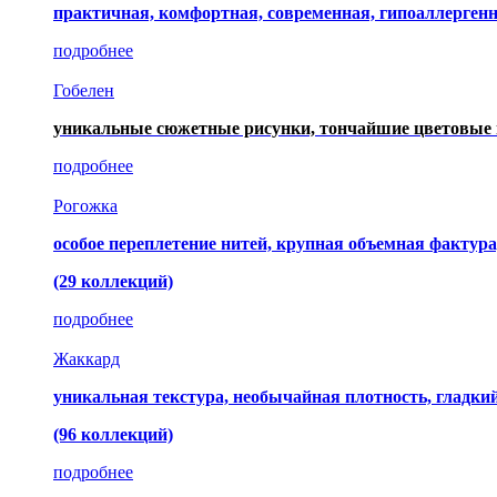
практичная, комфортная, современная, гипоаллерген
подробнее
Гобелен
уникальные сюжетные рисунки, тончайшие цветовые 
подробнее
Рогожка
особое переплетение нитей, крупная объемная фактура
(29 коллекций)
подробнее
Жаккард
уникальная текстура, необычайная плотность, гладк
(96 коллекций)
подробнее