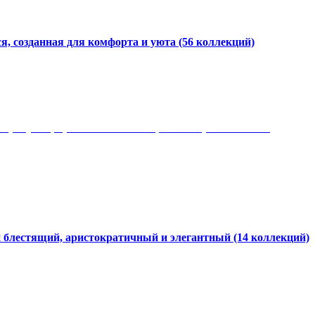
я, созданная для комфорта и уюта
(56 коллекций)
 рисунки, красота и мягкость, неповторимый стиль
и блестящий, аристократичный и элегантный
(14 коллекций)