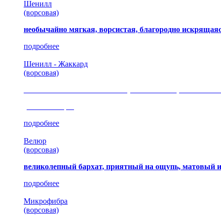
Шенилл
(ворсовая)
необычайно мягкая, ворсистая, благородно искрящаяс
подробнее
Шенилл - Жаккард
(ворсовая)
сочетание шелковистых и ворсовых нитей, изысканные
(35 коллекция)
подробнее
Велюр
(ворсовая)
великолепный бархат, приятный на ощупь, матовый 
подробнее
Микрофибра
(ворсовая)