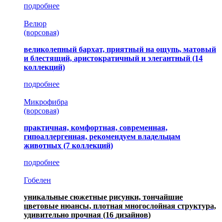
подробнее
Велюр
(ворсовая)
великолепный бархат, приятный на ощупь, матовый
и блестящий, аристократичный и элегантный
(14
коллекций)
подробнее
Микрофибра
(ворсовая)
практичная, комфортная, современная,
гипоаллергенная, рекомендуем владельцам
животных (7 коллекций)
подробнее
Гобелен
уникальные сюжетные рисунки, тончайшие
цветовые нюансы, плотная многослойная структура,
удивительно прочная
(16 дизайнов)