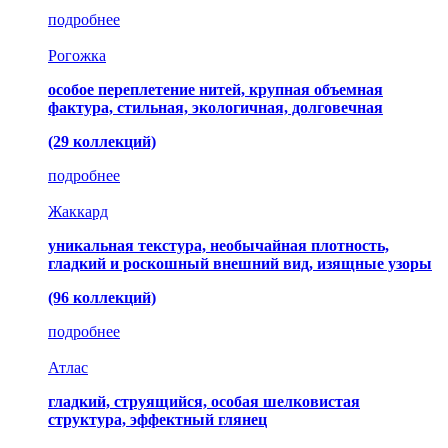
подробнее
Рогожка
особое переплетение нитей, крупная объемная
фактура, стильная, экологичная, долговечная
(29 коллекций)
подробнее
Жаккард
уникальная текстура, необычайная плотность,
гладкий и роскошный внешний вид, изящные узоры
(96 коллекций)
подробнее
Атлас
гладкий, струящийся, особая шелковистая
структура, эффектный глянец