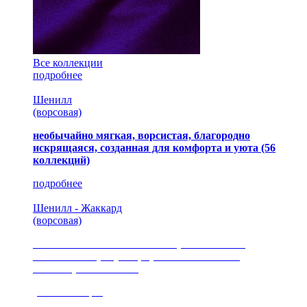
Все коллекции
подробнее
Шенилл
(ворсовая)
необычайно мягкая, ворсистая, благородно
искрящаяся, созданная для комфорта и уюта
(56
коллекций)
подробнее
Шенилл - Жаккард
(ворсовая)
сочетание шелковистых и ворсовых нитей,
изысканные рисунки, красота и мягкость,
неповторимый стиль
(35 коллекция)