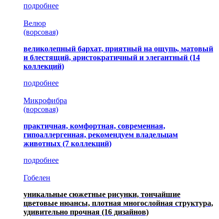
подробнее
Велюр
(ворсовая)
великолепный бархат, приятный на ощупь, матовый
и блестящий, аристократичный и элегантный
(14
коллекций)
подробнее
Микрофибра
(ворсовая)
практичная, комфортная, современная,
гипоаллергенная, рекомендуем владельцам
животных (7 коллекций)
подробнее
Гобелен
уникальные сюжетные рисунки, тончайшие
цветовые нюансы, плотная многослойная структура,
удивительно прочная
(16 дизайнов)