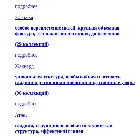
подробнее
Рогожка
особое переплетение нитей, крупная объемная
фактура, стильная, экологичная, долговечная
(29 коллекций)
подробнее
Жаккард
уникальная текстура, необычайная плотность,
гладкий и роскошный внешний вид, изящные узоры
(96 коллекций)
подробнее
Атлас
гладкий, струящийся, особая шелковистая
структура, эффектный глянец