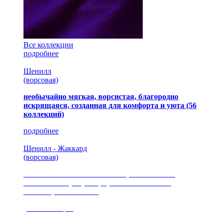
Все коллекции
подробнее
Шенилл
(ворсовая)
необычайно мягкая, ворсистая, благородно
искрящаяся, созданная для комфорта и уюта
(56
коллекций)
подробнее
Шенилл - Жаккард
(ворсовая)
сочетание шелковистых и ворсовых нитей,
изысканные рисунки, красота и мягкость,
неповторимый стиль
(35 коллекция)