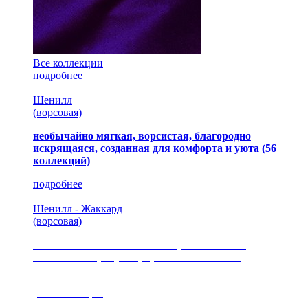
Все коллекции
подробнее
Шенилл
(ворсовая)
необычайно мягкая, ворсистая, благородно
искрящаяся, созданная для комфорта и уюта
(56
коллекций)
подробнее
Шенилл - Жаккард
(ворсовая)
сочетание шелковистых и ворсовых нитей,
изысканные рисунки, красота и мягкость,
неповторимый стиль
(35 коллекция)