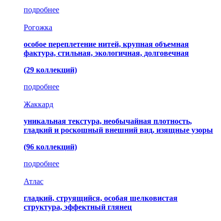
подробнее
Рогожка
особое переплетение нитей, крупная объемная
фактура, стильная, экологичная, долговечная
(29 коллекций)
подробнее
Жаккард
уникальная текстура, необычайная плотность,
гладкий и роскошный внешний вид, изящные узоры
(96 коллекций)
подробнее
Атлас
гладкий, струящийся, особая шелковистая
структура, эффектный глянец