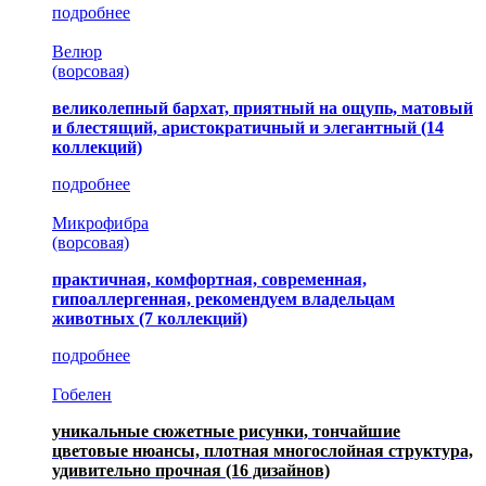
подробнее
Велюр
(ворсовая)
великолепный бархат, приятный на ощупь, матовый
и блестящий, аристократичный и элегантный
(14
коллекций)
подробнее
Микрофибра
(ворсовая)
практичная, комфортная, современная,
гипоаллергенная, рекомендуем владельцам
животных (7 коллекций)
подробнее
Гобелен
уникальные сюжетные рисунки, тончайшие
цветовые нюансы, плотная многослойная структура,
удивительно прочная
(16 дизайнов)