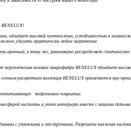
ону в зависимости от настроек вашего монитора!
ю BENELUX!
ни, обладает высокой плотностью, устойчивостью к химическом
о можно удалить практически любое загрязнение.
 прочный, к тому же, равномерно распределяет статическое э
т переплетения волокон микрофибра BENELUX обладает высоко
и сочным расцветкам коллекция BENELUX применяется при произ
 невпитывающее тефлоновое покрытие.
сферой чистоты и уюта интерьера вместе с вашими детьми и
 диваны с утяжками и отстрочками. Разрешена влажная чистка 