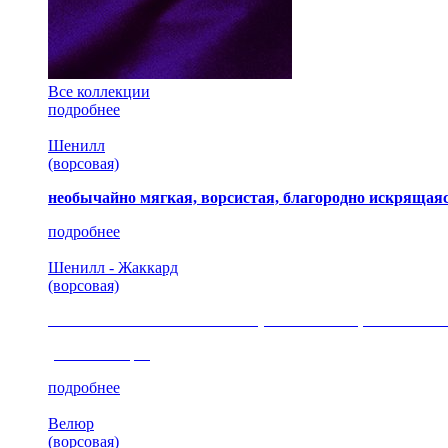
Все коллекции
подробнее
Шенилл
(ворсовая)
необычайно мягкая, ворсистая, благородно искрящаяс
подробнее
Шенилл - Жаккард
(ворсовая)
сочетание шелковистых и ворсовых нитей, изысканные
(35 коллекция)
подробнее
Велюр
(ворсовая)