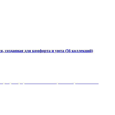
я, созданная для комфорта и уюта
(56 коллекций)
 рисунки, красота и мягкость, неповторимый стиль