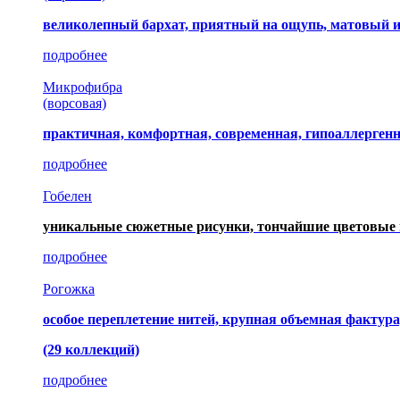
великолепный бархат, приятный на ощупь, матовый 
подробнее
Микрофибра
(ворсовая)
практичная, комфортная, современная, гипоаллерген
подробнее
Гобелен
уникальные сюжетные рисунки, тончайшие цветовые 
подробнее
Рогожка
особое переплетение нитей, крупная объемная фактура
(29 коллекций)
подробнее