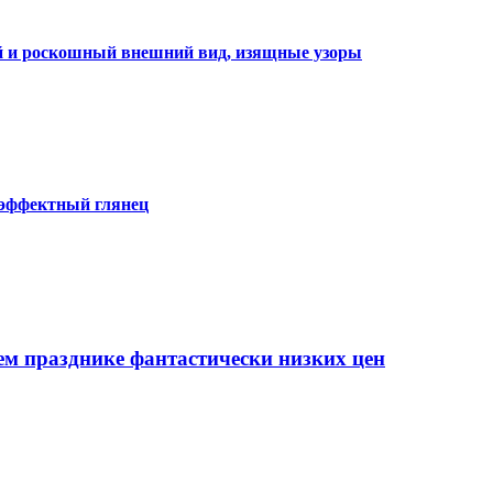
ий и роскошный внешний вид, изящные узоры
 эффектный глянец
ем празднике фантастически низких цен