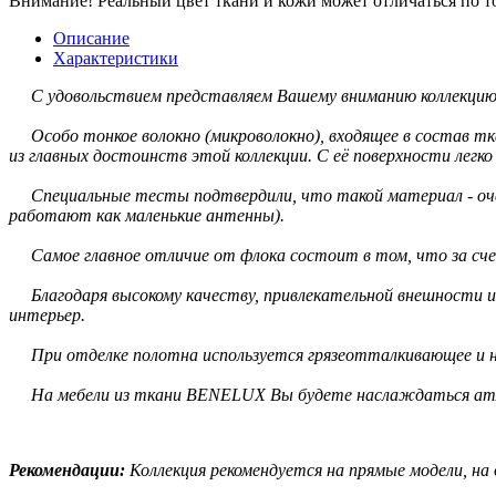
Внимание!
Реальный цвет ткани и кожи может отличаться по т
Описание
Характеристики
С удовольствием представляем Вашему вниманию коллекци
Особо тонкое волокно (микроволокно), входящее в состав тка
из главных достоинств этой коллекции. С её поверхности легк
Специальные тесты подтвердили, что такой материал - очень
работают как маленькие антенны).
Самое главное отличие от флока состоит в том, что за сче
Благодаря высокому качеству, привлекательной внешности 
интерьер.
При отделке полотна используется грязеотталкивающее и
На мебели из ткани BENELUX Вы будете наслаждаться атмо
Рекомендации:
Коллекция рекомендуется на прямые модели, на