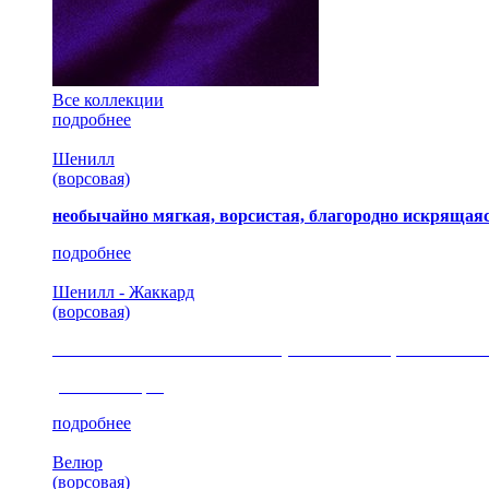
Все коллекции
подробнее
Шенилл
(ворсовая)
необычайно мягкая, ворсистая, благородно искрящаяс
подробнее
Шенилл - Жаккард
(ворсовая)
сочетание шелковистых и ворсовых нитей, изысканные
(35 коллекция)
подробнее
Велюр
(ворсовая)