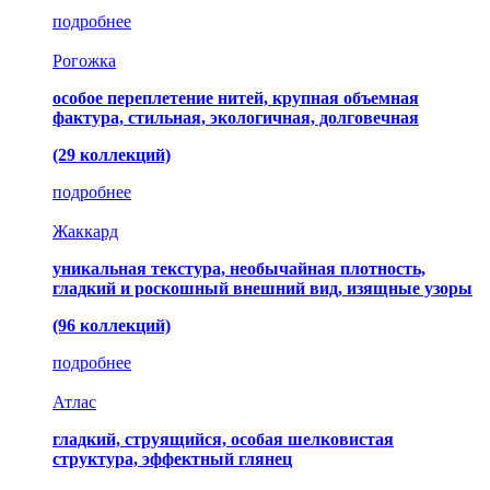
подробнее
Рогожка
особое переплетение нитей, крупная объемная
фактура, стильная, экологичная, долговечная
(29 коллекций)
подробнее
Жаккард
уникальная текстура, необычайная плотность,
гладкий и роскошный внешний вид, изящные узоры
(96 коллекций)
подробнее
Атлас
гладкий, струящийся, особая шелковистая
структура, эффектный глянец