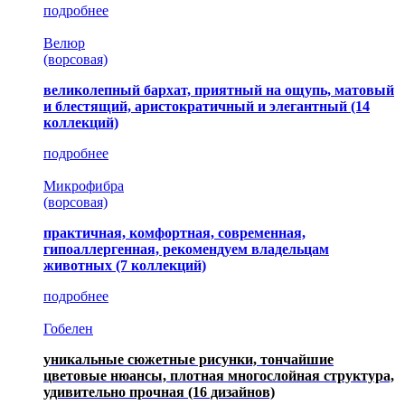
подробнее
Велюр
(ворсовая)
великолепный бархат, приятный на ощупь, матовый
и блестящий, аристократичный и элегантный
(14
коллекций)
подробнее
Микрофибра
(ворсовая)
практичная, комфортная, современная,
гипоаллергенная, рекомендуем владельцам
животных (7 коллекций)
подробнее
Гобелен
уникальные сюжетные рисунки, тончайшие
цветовые нюансы, плотная многослойная структура,
удивительно прочная
(16 дизайнов)