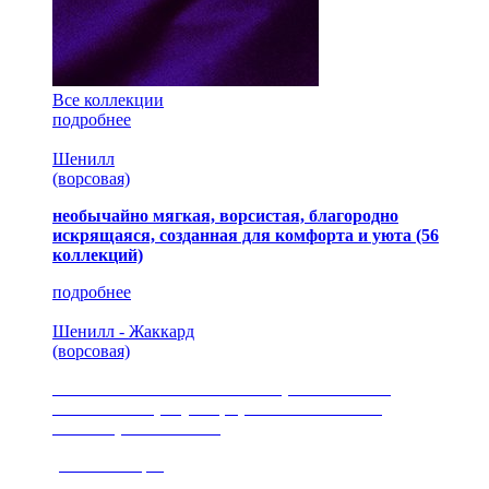
Все коллекции
подробнее
Шенилл
(ворсовая)
необычайно мягкая, ворсистая, благородно
искрящаяся, созданная для комфорта и уюта
(56
коллекций)
подробнее
Шенилл - Жаккард
(ворсовая)
сочетание шелковистых и ворсовых нитей,
изысканные рисунки, красота и мягкость,
неповторимый стиль
(35 коллекция)