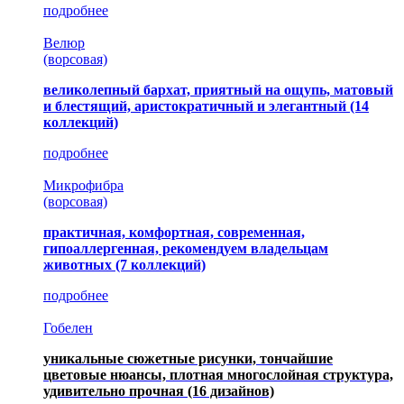
подробнее
Велюр
(ворсовая)
великолепный бархат, приятный на ощупь, матовый
и блестящий, аристократичный и элегантный
(14
коллекций)
подробнее
Микрофибра
(ворсовая)
практичная, комфортная, современная,
гипоаллергенная, рекомендуем владельцам
животных (7 коллекций)
подробнее
Гобелен
уникальные сюжетные рисунки, тончайшие
цветовые нюансы, плотная многослойная структура,
удивительно прочная
(16 дизайнов)