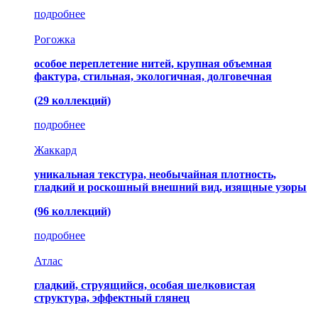
подробнее
Рогожка
особое переплетение нитей, крупная объемная
фактура, стильная, экологичная, долговечная
(29 коллекций)
подробнее
Жаккард
уникальная текстура, необычайная плотность,
гладкий и роскошный внешний вид, изящные узоры
(96 коллекций)
подробнее
Атлас
гладкий, струящийся, особая шелковистая
структура, эффектный глянец