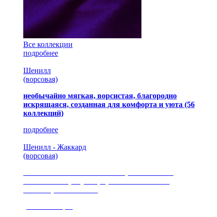
Все коллекции
подробнее
Шенилл
(ворсовая)
необычайно мягкая, ворсистая, благородно
искрящаяся, созданная для комфорта и уюта
(56
коллекций)
подробнее
Шенилл - Жаккард
(ворсовая)
сочетание шелковистых и ворсовых нитей,
изысканные рисунки, красота и мягкость,
неповторимый стиль
(35 коллекция)