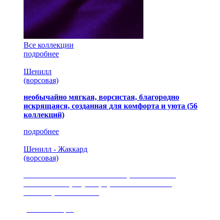
Все коллекции
подробнее
Шенилл
(ворсовая)
необычайно мягкая, ворсистая, благородно
искрящаяся, созданная для комфорта и уюта
(56
коллекций)
подробнее
Шенилл - Жаккард
(ворсовая)
сочетание шелковистых и ворсовых нитей,
изысканные рисунки, красота и мягкость,
неповторимый стиль
(35 коллекция)