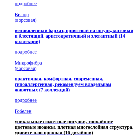
подробнее
Велюр
(ворсовая)
великолепный бархат, приятный на ощупь, матовый
и блестящий, аристократичный и элегантный
(14
коллекций)
подробнее
Микрофибра
(ворсовая)
практичная, комфортная, современная,
гипоаллергенная, рекомендуем владельцам
животных (7 коллекций)
подробнее
Гобелен
уникальные сюжетные рисунки, тончайшие
цветовые нюансы, плотная многослойная структура,
удивительно прочная
(16 дизайнов)