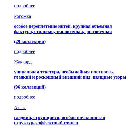
подробнее
Рогожка
особое переплетение нитей, крупная объемная
фактура, стильная, экологичная, долговечная
(29 коллекций)
подробнее
Жаккард
уникальная текстура, необычайная плотность,
гладкий и роскошный внешний вид, изящные узоры
(96 коллекций)
подробнее
Атлас
гладкий, струящийся, особая шелковистая
структура, эффектный глянец