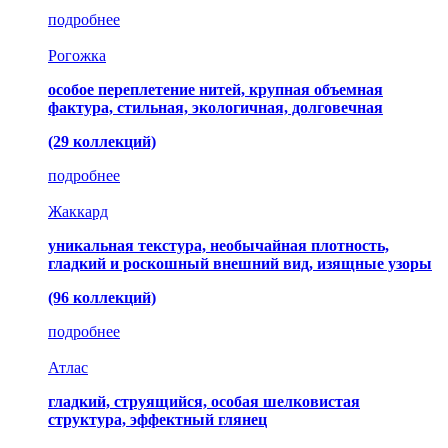
подробнее
Рогожка
особое переплетение нитей, крупная объемная
фактура, стильная, экологичная, долговечная
(29 коллекций)
подробнее
Жаккард
уникальная текстура, необычайная плотность,
гладкий и роскошный внешний вид, изящные узоры
(96 коллекций)
подробнее
Атлас
гладкий, струящийся, особая шелковистая
структура, эффектный глянец