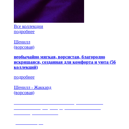
Все коллекции
подробнее
Шенилл
(ворсовая)
необычайно мягкая, ворсистая, благородно
искрящаяся, созданная для комфорта и уюта
(56
коллекций)
подробнее
Шенилл - Жаккард
(ворсовая)
сочетание шелковистых и ворсовых нитей,
изысканные рисунки, красота и мягкость,
неповторимый стиль
(35 коллекция)