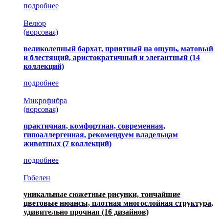
подробнее
Велюр
(ворсовая)
великолепный бархат, приятный на ощупь, матовый
и блестящий, аристократичный и элегантный
(14
коллекций)
подробнее
Микрофибра
(ворсовая)
практичная, комфортная, современная,
гипоаллергенная, рекомендуем владельцам
животных (7 коллекций)
подробнее
Гобелен
уникальные сюжетные рисунки, тончайшие
цветовые нюансы, плотная многослойная структура,
удивительно прочная
(16 дизайнов)