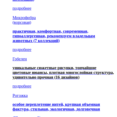
подробнее
Микрофибра
(ворсовая)
практичная, комфортная, современная,
гипоаллергенная, рекомендуем владельцам
животных (7 коллекций)
подробнее
Гобелен
уникальные сюжетные рисунки, тончайшие
цветовые нюансы, плотная многослойная структура,
удивительно прочная
(16 дизайнов)
подробнее
Рогожка
особое переплетение нитей, крупная объемная
фактура, стильная, экологичная, долговечная