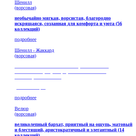
Шенилл
(ворсовая)
необычайно мягкая, ворсистая, благородно
искрящаяся, созданная для комфорта и уюта
(56
коллекций)
подробнее
Шенилл - Жаккард
(ворсовая)
сочетание шелковистых и ворсовых нитей,
изысканные рисунки, красота и мягкость,
неповторимый стиль
(35 коллекция)
подробнее
Велюр
(ворсовая)
великолепный бархат, приятный на ощупь, матовый
и блестящий, аристократичный и элегантный
(14
коллекций)