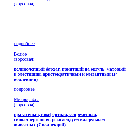
(ворсовая)
сочетание шелковистых и ворсовых нитей,
изысканные рисунки, красота и мягкость,
неповторимый стиль
(35 коллекция)
подробнее
Велюр
(ворсовая)
великолепный бархат, приятный на ощупь, матовый
и блестящий, аристократичный и элегантный
(14
коллекций)
подробнее
Микрофибра
(ворсовая)
практичная, комфортная, современная,
гипоаллергенная, рекомендуем владельцам
животных (7 коллекций)