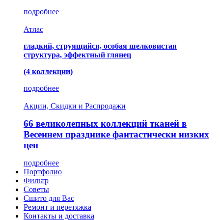
подробнее
Атлас
гладкий, струящийся, особая шелковистая
структура, эффектный глянец
(4 коллекции)
подробнее
Акции, Скидки и Распродажи
66 великолепных коллекций тканей в
Весеннем празднике фантастически низких
цен
подробнее
Портфолио
Фильтр
Советы
Сшито для Вас
Ремонт и перетяжка
Контакты и доставка