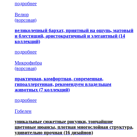
подробнее
Велюр
(ворсовая)
великолепный бархат, приятный на ощупь, матовый
и блестящий, аристократичный и элегантный
(14
коллекций)
подробнее
Микрофибра
(ворсовая)
практичная, комфортная, современная,
гипоаллергенная, рекомендуем владельцам
животных (7 коллекций)
подробнее
Гобелен
уникальные сюжетные рисунки, тончайшие
цветовые нюансы, плотная многослойная структура,
удивительно прочная
(16 дизайнов)