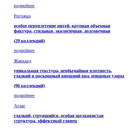
подробнее
Рогожка
особое переплетение нитей, крупная объемная
фактура, стильная, экологичная, долговечная
(29 коллекций)
подробнее
Жаккард
уникальная текстура, необычайная плотность,
гладкий и роскошный внешний вид, изящные узоры
(96 коллекций)
подробнее
Атлас
гладкий, струящийся, особая шелковистая
структура, эффектный глянец