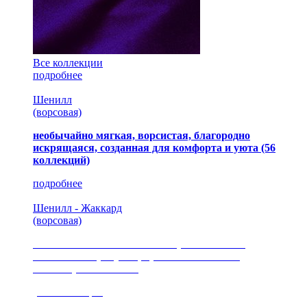
Все коллекции
подробнее
Шенилл
(ворсовая)
необычайно мягкая, ворсистая, благородно
искрящаяся, созданная для комфорта и уюта
(56
коллекций)
подробнее
Шенилл - Жаккард
(ворсовая)
сочетание шелковистых и ворсовых нитей,
изысканные рисунки, красота и мягкость,
неповторимый стиль
(35 коллекция)