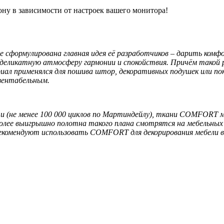
ону в зависимости от настроек вашего монитора!
 сформулирована главная идея её разработчиков – дарить комф
 деликатную атмосферу гармонии и спокойствия. Причём такой 
риал применялся для пошива штор, декоративных подушек или по
зентабельным.
 (не менее 100 000 циклов по Мартиндейлу), ткани COMFORT м
лее выигрышно полотна такого плана смотрятся на мебельных 
екомендуют использовать COMFORT для декорирования мебели в