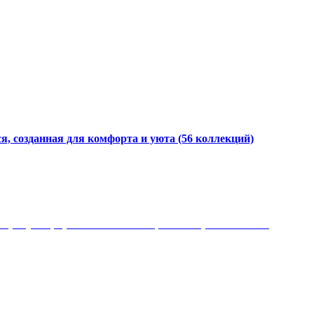
я, созданная для комфорта и уюта
(56 коллекций)
 рисунки, красота и мягкость, неповторимый стиль