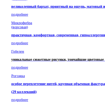
великолепный бархат, приятный на ощупь, матовый 
подробнее
Микрофибра
(ворсовая)
практичная, комфортная, современная, гипоаллерген
подробнее
Гобелен
уникальные сюжетные рисунки, тончайшие цветовые 
подробнее
Рогожка
особое переплетение нитей, крупная объемная фактура
(29 коллекций)
подробнее