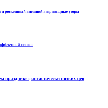
ий и роскошный внешний вид, изящные узоры
 эффектный глянец
ем празднике фантастически низких цен