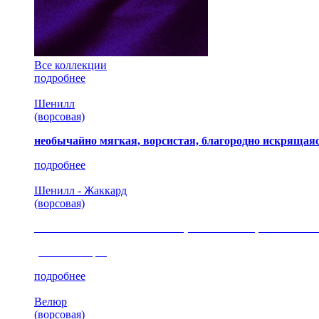
Все коллекции
подробнее
Шенилл
(ворсовая)
необычайно мягкая, ворсистая, благородно искрящаяс
подробнее
Шенилл - Жаккард
(ворсовая)
сочетание шелковистых и ворсовых нитей, изысканные
(35 коллекция)
подробнее
Велюр
(ворсовая)