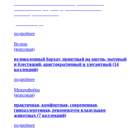
сочетание шелковистых и ворсовых нитей,
изысканные рисунки, красота и мягкость,
неповторимый стиль
(35 коллекция)
подробнее
Велюр
(ворсовая)
великолепный бархат, приятный на ощупь, матовый
и блестящий, аристократичный и элегантный
(14
коллекций)
подробнее
Микрофибра
(ворсовая)
практичная, комфортная, современная,
гипоаллергенная, рекомендуем владельцам
животных (7 коллекций)
подробнее