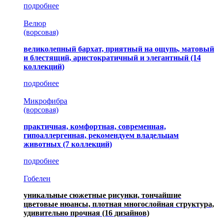
подробнее
Велюр
(ворсовая)
великолепный бархат, приятный на ощупь, матовый
и блестящий, аристократичный и элегантный
(14
коллекций)
подробнее
Микрофибра
(ворсовая)
практичная, комфортная, современная,
гипоаллергенная, рекомендуем владельцам
животных (7 коллекций)
подробнее
Гобелен
уникальные сюжетные рисунки, тончайшие
цветовые нюансы, плотная многослойная структура,
удивительно прочная
(16 дизайнов)