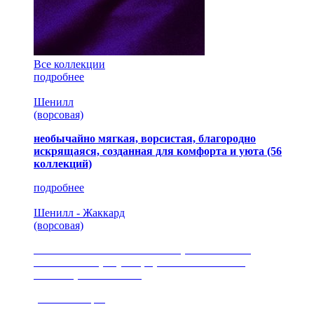
Все коллекции
подробнее
Шенилл
(ворсовая)
необычайно мягкая, ворсистая, благородно
искрящаяся, созданная для комфорта и уюта
(56
коллекций)
подробнее
Шенилл - Жаккард
(ворсовая)
сочетание шелковистых и ворсовых нитей,
изысканные рисунки, красота и мягкость,
неповторимый стиль
(35 коллекция)