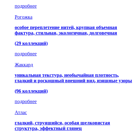
подробнее
Рогожка
особое переплетение нитей, крупная объемная
фактура, стильная, экологичная, долговечная
(29 коллекций)
подробнее
Жаккард
уникальная текстура, необычайная плотность,
гладкий и роскошный внешний вид, изящные узоры
(96 коллекций)
подробнее
Атлас
гладкий, струящийся, особая шелковистая
структура, эффектный глянец