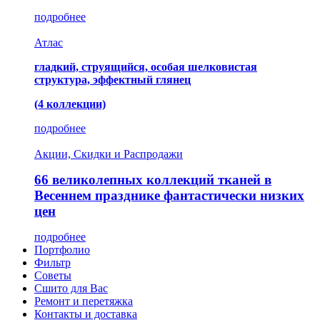
подробнее
Атлас
гладкий, струящийся, особая шелковистая
структура, эффектный глянец
(4 коллекции)
подробнее
Акции, Скидки и Распродажи
66 великолепных коллекций тканей в
Весеннем празднике фантастически низких
цен
подробнее
Портфолио
Фильтр
Советы
Сшито для Вас
Ремонт и перетяжка
Контакты и доставка