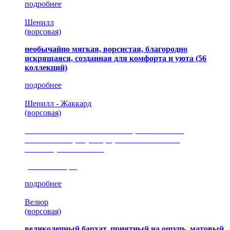
подробнее
Шенилл
(ворсовая)
необычайно мягкая, ворсистая, благородно
искрящаяся, созданная для комфорта и уюта
(56
коллекций)
подробнее
Шенилл - Жаккард
(ворсовая)
сочетание шелковистых и ворсовых нитей,
изысканные рисунки, красота и мягкость,
неповторимый стиль
(35 коллекция)
подробнее
Велюр
(ворсовая)
великолепный бархат, приятный на ощупь, матовый