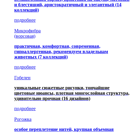
и блестящий, аристократичный и элегантный
(14
коллекций)
подробнее
Микрофибра
(ворсовая)
практичная, комфортная, современная,
гипоаллергенная, рекомендуем владельцам
животных (7 коллекций)
подробнее
Гобелен
уникальные сюжетные рисунки, тончайшие
цветовые нюансы, плотная многослойная структура,
удивительно прочная
(16 дизайнов)
подробнее
Рогожка
особое переплетение нитей, крупная объемная