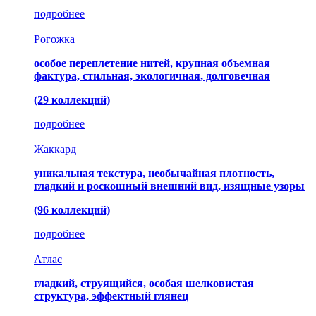
подробнее
Рогожка
особое переплетение нитей, крупная объемная
фактура, стильная, экологичная, долговечная
(29 коллекций)
подробнее
Жаккард
уникальная текстура, необычайная плотность,
гладкий и роскошный внешний вид, изящные узоры
(96 коллекций)
подробнее
Атлас
гладкий, струящийся, особая шелковистая
структура, эффектный глянец