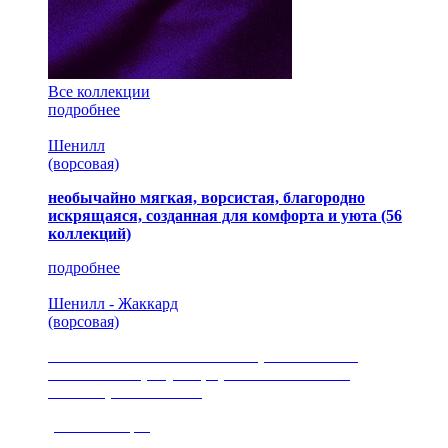
Все коллекции
подробнее
Шенилл
(ворсовая)
необычайно мягкая, ворсистая, благородно
искрящаяся, созданная для комфорта и уюта
(56
коллекций)
подробнее
Шенилл - Жаккард
(ворсовая)
сочетание шелковистых и ворсовых нитей,
изысканные рисунки, красота и мягкость,
неповторимый стиль
(35 коллекция)