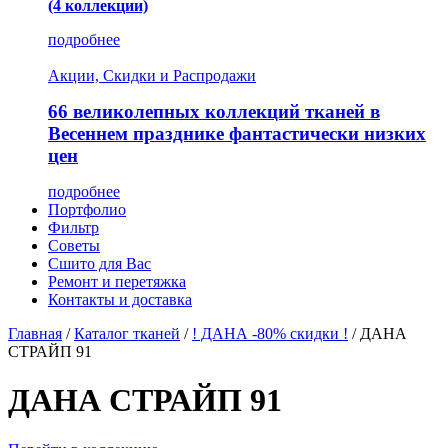
(4 коллекции)
подробнее
Акции, Скидки и Распродажи
66 великолепных коллекций тканей в
Весеннем празднике фантастически низких
цен
подробнее
Портфолио
Фильтр
Советы
Сшито для Вас
Ремонт и перетяжка
Контакты и доставка
Главная
/
Каталог тканей
/
! ДАНА -80% скидки !
/
ДАНА
СТРАЙП 91
ДАНА СТРАЙП 91