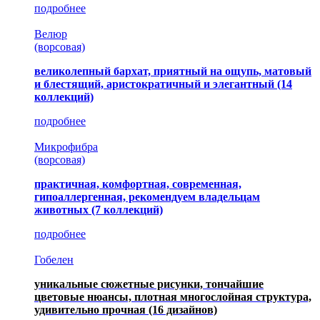
подробнее
Велюр
(ворсовая)
великолепный бархат, приятный на ощупь, матовый
и блестящий, аристократичный и элегантный
(14
коллекций)
подробнее
Микрофибра
(ворсовая)
практичная, комфортная, современная,
гипоаллергенная, рекомендуем владельцам
животных (7 коллекций)
подробнее
Гобелен
уникальные сюжетные рисунки, тончайшие
цветовые нюансы, плотная многослойная структура,
удивительно прочная
(16 дизайнов)