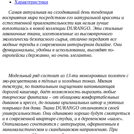
Характеристики
Самая актуальная на сегодняшний день тенденция
восприятия мира посредством его натуральной красоты и
естественной привлекательности как нельзя лучше
воплотилась в новой коллекции DURANGO. Эти стильные
лаконичные ткани, изготовленные из высокопрочного
экологически безопасного сырья, отлично передают все
модные тренды в современном интерьерном дизайне. Они
функциональны, удобны в использовании, выглядят по-
европейски сдержанно, но очень элегантно.
Модельный ряд состоит из 13-ти монохромных полотен с
эко-расцветками в тёплых и холодных тонах. Мягкая
текстура, по тактильным ощущениям напоминающая
дорогой кашемир, даёт возможность выразить любые
творческие фантазии – от облицовки комфортабельных
диванов и кресел, до пошива оригинальных штор и уютных
покрывал для дома. Ткани DURANGO отличаются своей
универсальностью. Они одинаково хорошо будут смотреться
и в современной квартире-студии, и в деревенском «шале».
Оптимально сочетаются с интерьером, оформленным в
минималистическом и скандинавском направлениях. При