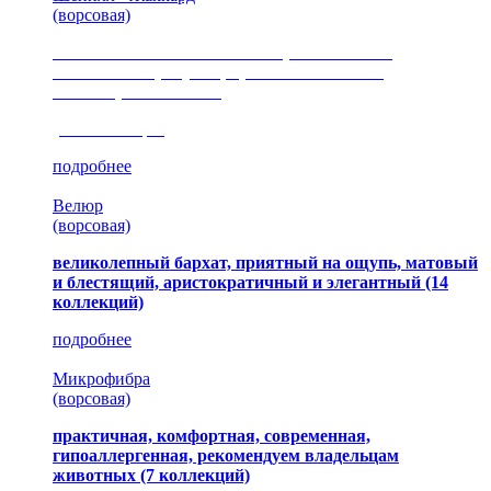
(ворсовая)
сочетание шелковистых и ворсовых нитей,
изысканные рисунки, красота и мягкость,
неповторимый стиль
(35 коллекция)
подробнее
Велюр
(ворсовая)
великолепный бархат, приятный на ощупь, матовый
и блестящий, аристократичный и элегантный
(14
коллекций)
подробнее
Микрофибра
(ворсовая)
практичная, комфортная, современная,
гипоаллергенная, рекомендуем владельцам
животных (7 коллекций)