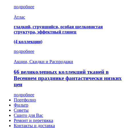
подробнее
Атлас
гладкий, струящийся, особая шелковистая
структура, эффектный глянец
(4 коллекции)
подробнее
Акции, Скидки и Распродажи
66 великолепных коллекций тканей в
Весеннем празднике фантастически низких
цен
подробнее
Портфолио
Фильтр
Советы
Сшито для Вас
Ремонт и перетяжка
Контакты и доставка