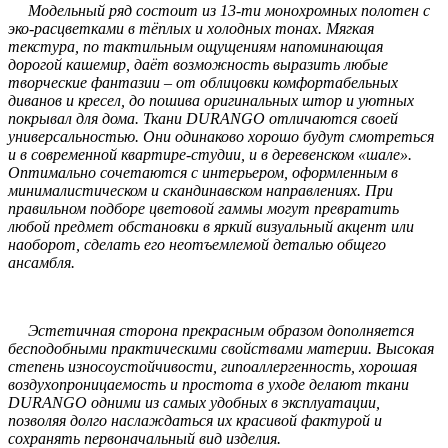
Модельный ряд состоит из 13-ти монохромных полотен с
эко-расцветками в тёплых и холодных тонах. Мягкая
текстура, по тактильным ощущениям напоминающая
дорогой кашемир, даёт возможность выразить любые
творческие фантазии – от облицовки комфортабельных
диванов и кресел, до пошива оригинальных штор и уютных
покрывал для дома. Ткани DURANGO отличаются своей
универсальностью. Они одинаково хорошо будут смотреться
и в современной квартире-студии, и в деревенском «шале».
Оптимально сочетаются с интерьером, оформленным в
минималистическом и скандинавском направлениях. При
правильном подборе цветовой гаммы могут превратить
любой предмет обстановки в яркий визуальный акцент или
наоборот, сделать его неотъемлемой деталью общего
ансамбля.
Эстетичная сторона прекрасным образом дополняется
бесподобными практическими свойствами материи. Высокая
степень износоустойчивости, гипоаллергенность, хорошая
воздухопроницаемость и простота в уходе делают ткани
DURANGO одними из самых удобных в эксплуатации,
позволяя долго наслаждаться их красивой фактурой и
сохранять первоначальный вид изделия.