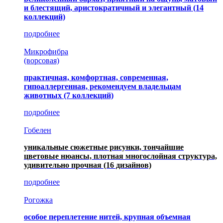
и блестящий, аристократичный и элегантный
(14
коллекций)
подробнее
Микрофибра
(ворсовая)
практичная, комфортная, современная,
гипоаллергенная, рекомендуем владельцам
животных (7 коллекций)
подробнее
Гобелен
уникальные сюжетные рисунки, тончайшие
цветовые нюансы, плотная многослойная структура,
удивительно прочная
(16 дизайнов)
подробнее
Рогожка
особое переплетение нитей, крупная объемная