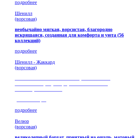
подробнее
Шенилл
(ворсовая)
необычайно мягкая, ворсистая, благородно
искрящаяся, созданная для комфорта и уюта
(56
коллекций)
подробнее
Шенилл - Жаккард
(ворсовая)
сочетание шелковистых и ворсовых нитей,
изысканные рисунки, красота и мягкость,
неповторимый стиль
(35 коллекция)
подробнее
Велюр
(ворсовая)
великолепный бархат, приятный на ощупь, матовый