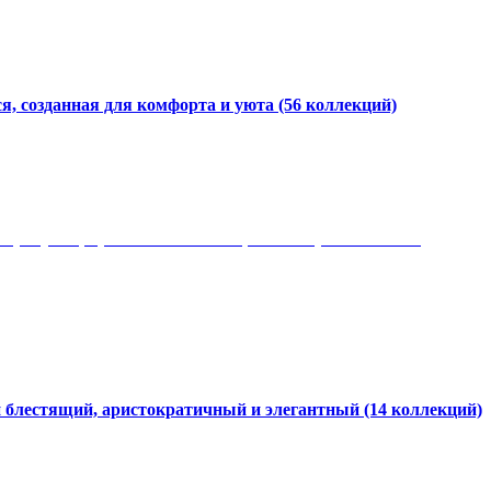
я, созданная для комфорта и уюта
(56 коллекций)
 рисунки, красота и мягкость, неповторимый стиль
и блестящий, аристократичный и элегантный
(14 коллекций)