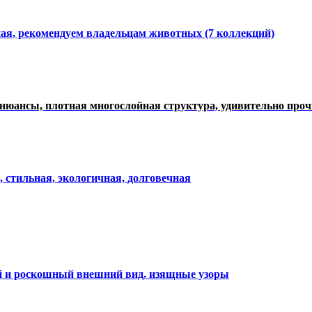
ная, рекомендуем владельцам животных (7 коллекций)
нюансы, плотная многослойная структура, удивительно про
, стильная, экологичная, долговечная
ий и роскошный внешний вид, изящные узоры