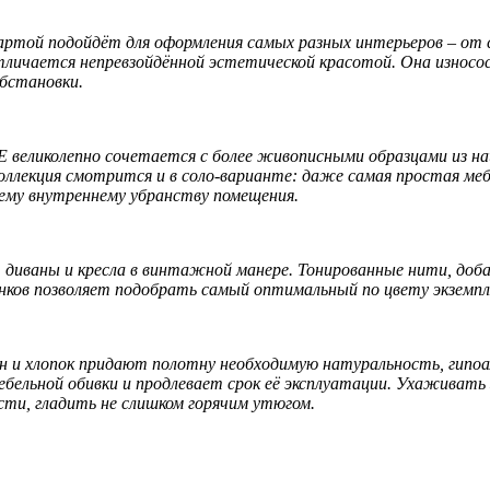
ой подойдёт для оформления самых разных интерьеров – от с
ичается непревзойдённой эстетической красотой. Она износос
бстановки.
ликолепно сочетается с более живописными образцами из наше
ллекция смотрится и в соло-варианте: даже самая простая меб
ему внутреннему убранству помещения.
аны и кресла в винтажной манере. Тонированные нити, добав
ков позволяет подобрать самый оптимальный по цвету экземпл
 и хлопок придают полотну необходимую натуральность, гипоа
ельной обивки и продлевает срок её эксплуатации. Ухаживать
ости, гладить не слишком горячим утюгом.