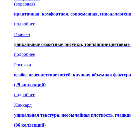
(ворсовая)
практичная, комфортная, современная, гипоаллерген
подробнее
Гобелен
уникальные сюжетные рисунки, тончайшие цветовые 
подробнее
Рогожка
особое переплетение нитей, крупная объемная фактура
(29 коллекций)
подробнее
Жаккард
уникальная текстура, необычайная плотность, гладк
(96 коллекций)