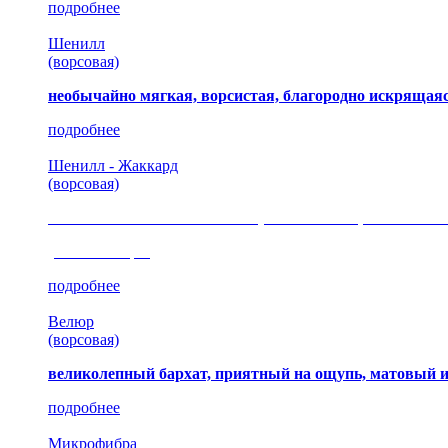
подробнее
Шенилл
(ворсовая)
необычайно мягкая, ворсистая, благородно искрящаяс
подробнее
Шенилл - Жаккард
(ворсовая)
сочетание шелковистых и ворсовых нитей, изысканные
(35 коллекция)
подробнее
Велюр
(ворсовая)
великолепный бархат, приятный на ощупь, матовый 
подробнее
Микрофибра