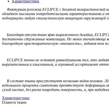
Характеристики
Фактурная рогожка ECLIPCE с богатой колористической карт
обладает высокими потребительскими характеристиками и отл
подчеркнуть любую стилистическую концепцию окружающей о
Благодаря отсутствию ярко выраженного дизайна, ECLIPCE ве
достаточно сдержанные композиции. Не менее впечатляюще ко
благородную аристократическую «внешность», задавая тон вс
ECLIPCE точно не оставит равнодушными тех, кто любит див
выразительным и изысканным, а огромный ассортимент оттен
В составе ткани присутствуют несколько видов волокон. Лён
небольшого процента синтетики препятствует деформации меб
сухой чистке, без риска повредить поверхность, и, при надобн
Характеристики
Планета ткани