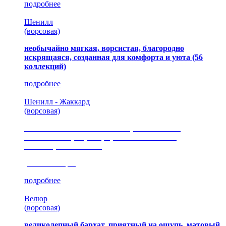
подробнее
Шенилл
(ворсовая)
необычайно мягкая, ворсистая, благородно
искрящаяся, созданная для комфорта и уюта
(56
коллекций)
подробнее
Шенилл - Жаккард
(ворсовая)
сочетание шелковистых и ворсовых нитей,
изысканные рисунки, красота и мягкость,
неповторимый стиль
(35 коллекция)
подробнее
Велюр
(ворсовая)
великолепный бархат, приятный на ощупь, матовый