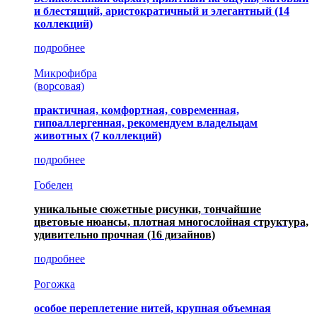
и блестящий, аристократичный и элегантный
(14
коллекций)
подробнее
Микрофибра
(ворсовая)
практичная, комфортная, современная,
гипоаллергенная, рекомендуем владельцам
животных (7 коллекций)
подробнее
Гобелен
уникальные сюжетные рисунки, тончайшие
цветовые нюансы, плотная многослойная структура,
удивительно прочная
(16 дизайнов)
подробнее
Рогожка
особое переплетение нитей, крупная объемная