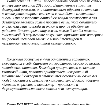
Ткани серии ECLIPTIC представляют собой одну из самых
интересных новинок 2018 года. Выполненные в технике
фактурной рогожки, они оптимальным образом сочетают
высокие утилитарные качества с самобытным внешним
видом. При разработке данной коллекции вдохновением для
дизайнеров являлись самые простые вещи: уют домашнего
очага, красивая природа за окном и прочие обыденные
радости, без которых нашу жизнь нельзя было бы назвать
счастливой. В результате получилась оригинальная материя в
природной цветовой гамме, с мягкой текстурой и
непритязательно-элегантной «внешностью».
Коллекция доступна в 7-ми однотонных вариантах,
включающих в себя диапазон от графитово-серого до нежно-
лавандового оттенка. Благодаря присутствию в составе
хлопковой нити, полотно приобретает невероятный
тактильный комфорт и становится безопасным даже для
людей, склонных к аллергическим реакциям. Вискоза «дарит»
лёгкость и яркость, а полиэстер – прочность и
формоустойчивость после многих лет эксплуатации.
Ткани ECLIPTIC обладают всеми необходимыми для