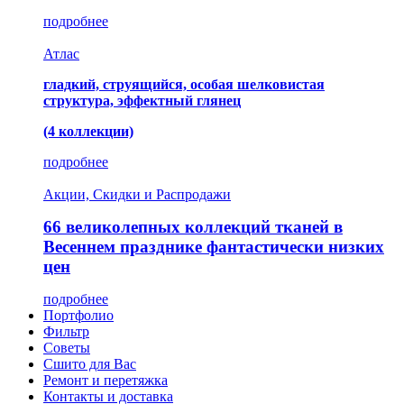
подробнее
Атлас
гладкий, струящийся, особая шелковистая
структура, эффектный глянец
(4 коллекции)
подробнее
Акции, Скидки и Распродажи
66 великолепных коллекций тканей в
Весеннем празднике фантастически низких
цен
подробнее
Портфолио
Фильтр
Советы
Сшито для Вас
Ремонт и перетяжка
Контакты и доставка