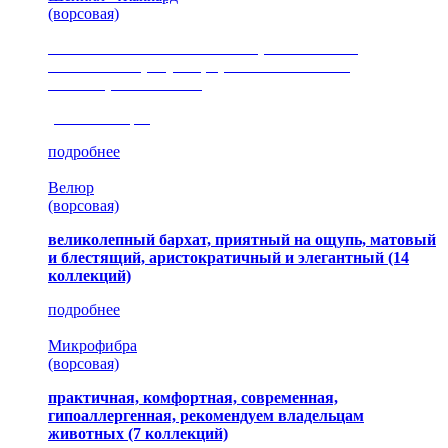
(ворсовая)
сочетание шелковистых и ворсовых нитей,
изысканные рисунки, красота и мягкость,
неповторимый стиль
(35 коллекция)
подробнее
Велюр
(ворсовая)
великолепный бархат, приятный на ощупь, матовый
и блестящий, аристократичный и элегантный
(14
коллекций)
подробнее
Микрофибра
(ворсовая)
практичная, комфортная, современная,
гипоаллергенная, рекомендуем владельцам
животных (7 коллекций)