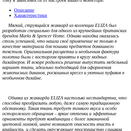
тону в зависимости от настроек вашего монитора!
Описание
Характеристики
Мягкий, струящийся жаккард из коллекции ELIZA был
разработан специально для одного из крупнейших британских
брендов Marks & Spencer Home. Однако находка оказалась
столь успешной, что нашла своё применение не только в
качестве материала для пошива предметов домашнего
текстиля. Оригинальная расцветка и необычная фактура
полотна были с восторгом приняты в кругу модных
дизайнеров. И вскоре родилось решение выпустить мебельный
вариант ткани, идеально подходящий для оформления
живописных диванов, роскошных кресел и уютных пуфиков в
необычном дизайне.
Обивка из жаккарда ELIZA настолько нестандартна, что
способна преобразить любую, даже самую традиционную
обстановку. Такая ткань требует тонкого вкуса и особо
осторожного обращения – яркие оттенки и эффектные
орнаменты требуют комбинации с более лаконичной
цветовой гаммой, иначе возникает опасность впасть в
крайность, и сделать окружающее пространство слишком