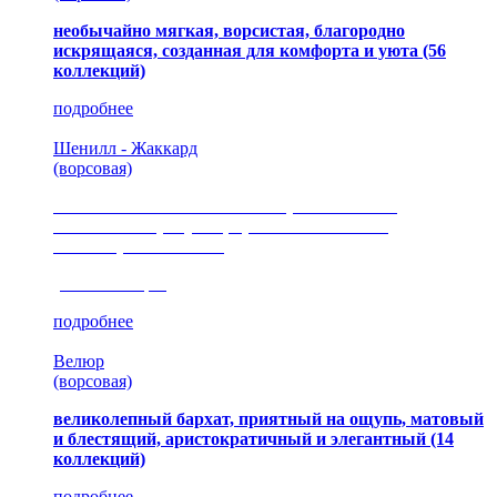
необычайно мягкая, ворсистая, благородно
искрящаяся, созданная для комфорта и уюта
(56
коллекций)
подробнее
Шенилл - Жаккард
(ворсовая)
сочетание шелковистых и ворсовых нитей,
изысканные рисунки, красота и мягкость,
неповторимый стиль
(35 коллекция)
подробнее
Велюр
(ворсовая)
великолепный бархат, приятный на ощупь, матовый
и блестящий, аристократичный и элегантный
(14
коллекций)
подробнее