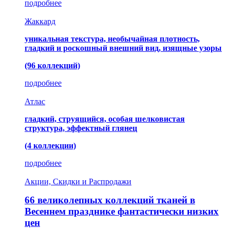
подробнее
Жаккард
уникальная текстура, необычайная плотность,
гладкий и роскошный внешний вид, изящные узоры
(96 коллекций)
подробнее
Атлас
гладкий, струящийся, особая шелковистая
структура, эффектный глянец
(4 коллекции)
подробнее
Акции, Скидки и Распродажи
66 великолепных коллекций тканей в
Весеннем празднике фантастически низких
цен