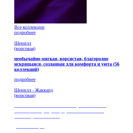
Все коллекции
подробнее
Шенилл
(ворсовая)
необычайно мягкая, ворсистая, благородно
искрящаяся, созданная для комфорта и уюта
(56
коллекций)
подробнее
Шенилл - Жаккард
(ворсовая)
сочетание шелковистых и ворсовых нитей,
изысканные рисунки, красота и мягкость,
неповторимый стиль
(35 коллекция)