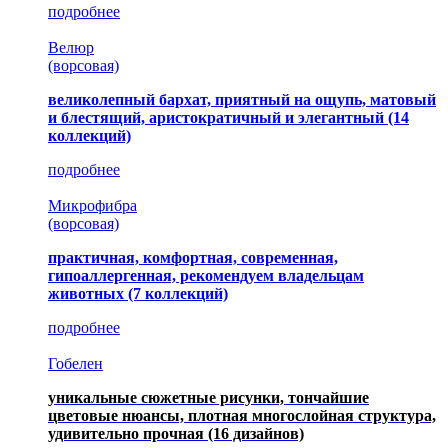
подробнее
Велюр
(ворсовая)
великолепный бархат, приятный на ощупь, матовый
и блестящий, аристократичный и элегантный
(14
коллекций)
подробнее
Микрофибра
(ворсовая)
практичная, комфортная, современная,
гипоаллергенная, рекомендуем владельцам
животных (7 коллекций)
подробнее
Гобелен
уникальные сюжетные рисунки, тончайшие
цветовые нюансы, плотная многослойная структура,
удивительно прочная
(16 дизайнов)