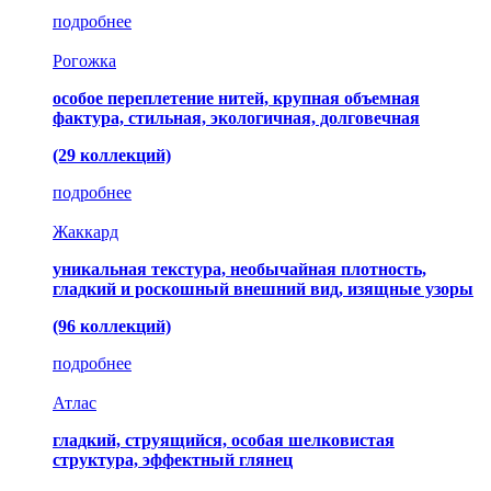
подробнее
Рогожка
особое переплетение нитей, крупная объемная
фактура, стильная, экологичная, долговечная
(29 коллекций)
подробнее
Жаккард
уникальная текстура, необычайная плотность,
гладкий и роскошный внешний вид, изящные узоры
(96 коллекций)
подробнее
Атлас
гладкий, струящийся, особая шелковистая
структура, эффектный глянец