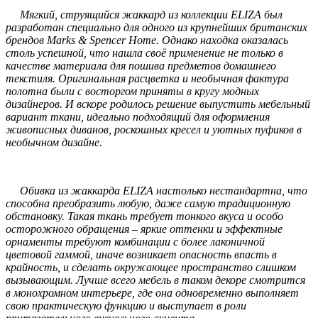
Мягкий, струящийся жаккард из коллекции ELIZA был
разработан специально для одного из крупнейших британских
брендов Marks & Spencer Home. Однако находка оказалась
столь успешной, что нашла своё применение не только в
качестве материала для пошива предметов домашнего
текстиля. Оригинальная расцветка и необычная фактура
полотна были с восторгом приняты в кругу модных
дизайнеров. И вскоре родилось решение выпустить мебельный
вариант ткани, идеально подходящий для оформления
живописных диванов, роскошных кресел и уютных пуфиков в
необычном дизайне.
Обивка из жаккарда ELIZA настолько нестандартна, что
способна преобразить любую, даже самую традиционную
обстановку. Такая ткань требует тонкого вкуса и особо
осторожного обращения – яркие оттенки и эффектные
орнаменты требуют комбинации с более лаконичной
цветовой гаммой, иначе возникает опасность впасть в
крайность, и сделать окружающее пространство слишком
вызывающим. Лучше всего мебель в таком декоре смотрится
в монохромном интерьере, где она одновременно выполняет
свою практическую функцию и выступает в роли