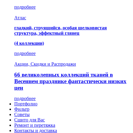
подробнее
Атлас
гладкий, струящийся, особая шелковистая
структура, эффектный глянец
(4 коллекции)
подробнее
Акции, Скидки и Распродажи
66 великолепных коллекций тканей в
Весеннем празднике фантастически низких
цен
подробнее
Портфолио
Фильтр
Советы
Сшито для Вас
Ремонт и перетяжка
Контакты и доставка