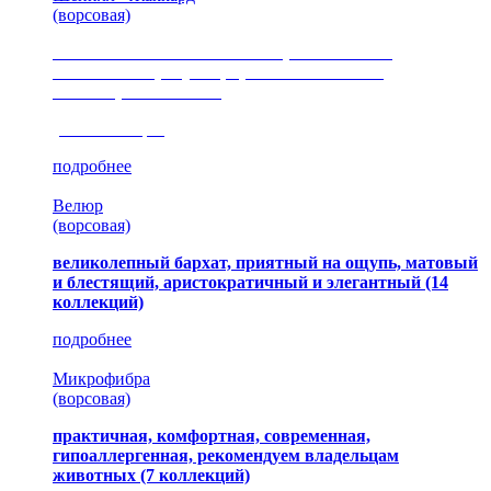
(ворсовая)
сочетание шелковистых и ворсовых нитей,
изысканные рисунки, красота и мягкость,
неповторимый стиль
(35 коллекция)
подробнее
Велюр
(ворсовая)
великолепный бархат, приятный на ощупь, матовый
и блестящий, аристократичный и элегантный
(14
коллекций)
подробнее
Микрофибра
(ворсовая)
практичная, комфортная, современная,
гипоаллергенная, рекомендуем владельцам
животных (7 коллекций)