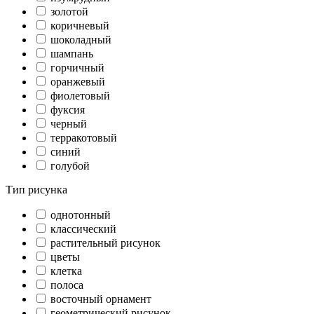
золотой
коричневый
шоколадный
шампань
горчичный
оранжевый
фиолетовый
фуксия
черный
терракотовый
синий
голубой
Тип рисунка
однотонный
классический
растительный рисунок
цветы
клетка
полоса
восточный орнамент
геометрический рисунок