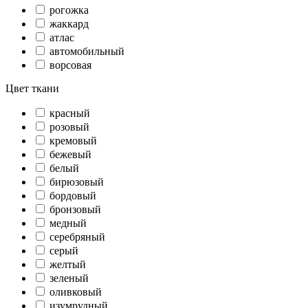
рогожка
жаккард
атлас
автомобильный
ворсовая
Цвет ткани
красный
розовый
кремовый
бежевый
белый
бирюзовый
бордовый
бронзовый
медный
серебряный
серый
желтый
зеленый
оливковый
изумрудный