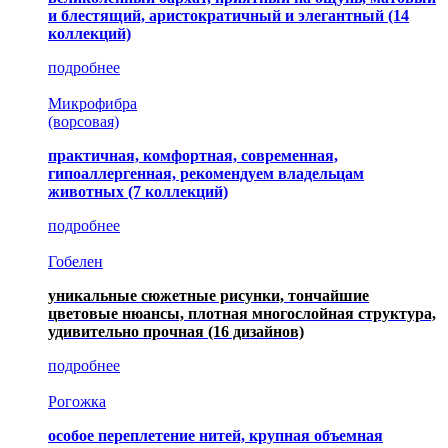
и блестящий, аристократичный и элегантный
(14
коллекций)
подробнее
Микрофибра
(ворсовая)
практичная, комфортная, современная,
гипоаллергенная, рекомендуем владельцам
животных (7 коллекций)
подробнее
Гобелен
уникальные сюжетные рисунки, тончайшие
цветовые нюансы, плотная многослойная структура,
удивительно прочная
(16 дизайнов)
подробнее
Рогожка
особое переплетение нитей, крупная объемная