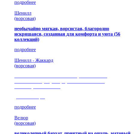
подробнее
Шенилл
(ворсовая)
необычайно мягкая, ворсистая, благородно
искрящаяся, созданная для комфорта и уюта
(56
коллекций)
подробнее
Шенилл - Жаккард
(ворсовая)
сочетание шелковистых и ворсовых нитей,
изысканные рисунки, красота и мягкость,
неповторимый стиль
(35 коллекция)
подробнее
Велюр
(ворсовая)
великолепный бархат, приятный на ощупь, матовый