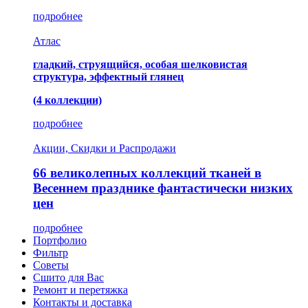
подробнее
Атлас
гладкий, струящийся, особая шелковистая
структура, эффектный глянец
(4 коллекции)
подробнее
Акции, Скидки и Распродажи
66 великолепных коллекций тканей в
Весеннем празднике фантастически низких
цен
подробнее
Портфолио
Фильтр
Советы
Сшито для Вас
Ремонт и перетяжка
Контакты и доставка