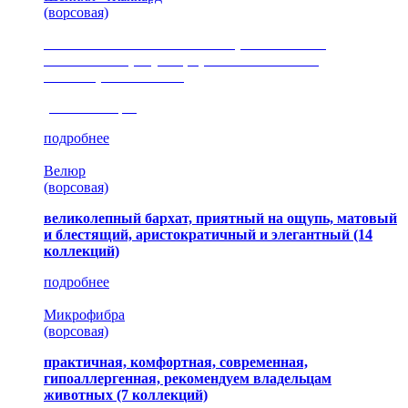
(ворсовая)
сочетание шелковистых и ворсовых нитей,
изысканные рисунки, красота и мягкость,
неповторимый стиль
(35 коллекция)
подробнее
Велюр
(ворсовая)
великолепный бархат, приятный на ощупь, матовый
и блестящий, аристократичный и элегантный
(14
коллекций)
подробнее
Микрофибра
(ворсовая)
практичная, комфортная, современная,
гипоаллергенная, рекомендуем владельцам
животных (7 коллекций)