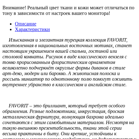
Внимание!
Реальный цвет ткани и кожи может отличаться по
тону в зависимости от настроек вашего монитора!
Описание
Характеристики
Изысканная и элегантная турецкая коллекция FAVORIT,
изготовленная в национальных восточных мотивах, станет
настоящим украшением вашей спальни, гостиной или
столовой комнаты. Рисунок в виде классического вензеля с
тонко прорисованным флористическим орнаментом
великолепно подчеркнёт округлые формы диванов в стиле
арт-деко, модерн или барокко. А живописная полоска и
россыпь миниатюр по однотонному полю помогут оживить
внутреннее убранство в классическом и английском стиле.
FAVORIT – это бриллиант, который требует особого
обрамления. Резные подлокотники, инкрустация, броская
металлическая фурнитура, волнующая бахрома идеально
сочетаются с этим самобытным материалом. Несмотря на
такую внешнюю презентабельность, ткани этой серии
весьма практичны в быту. Они крепкие, устойчивы к