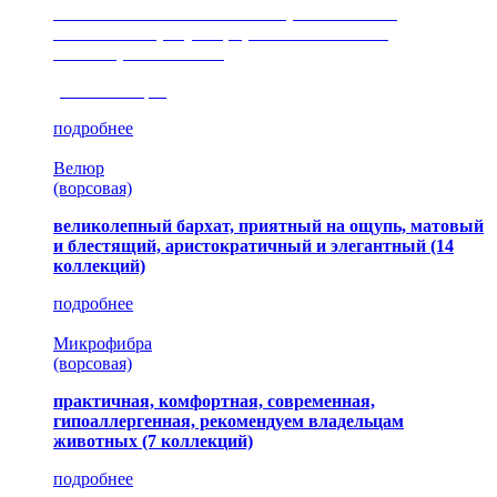
сочетание шелковистых и ворсовых нитей,
изысканные рисунки, красота и мягкость,
неповторимый стиль
(35 коллекция)
подробнее
Велюр
(ворсовая)
великолепный бархат, приятный на ощупь, матовый
и блестящий, аристократичный и элегантный
(14
коллекций)
подробнее
Микрофибра
(ворсовая)
практичная, комфортная, современная,
гипоаллергенная, рекомендуем владельцам
животных (7 коллекций)
подробнее