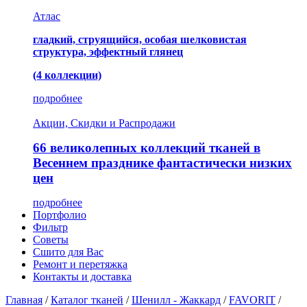
Атлас
гладкий, струящийся, особая шелковистая
структура, эффектный глянец
(4 коллекции)
подробнее
Акции, Скидки и Распродажи
66 великолепных коллекций тканей в
Весеннем празднике фантастически низких
цен
подробнее
Портфолио
Фильтр
Советы
Сшито для Вас
Ремонт и перетяжка
Контакты и доставка
Главная
/
Каталог тканей
/
Шенилл - Жаккард
/
FAVORIT
/