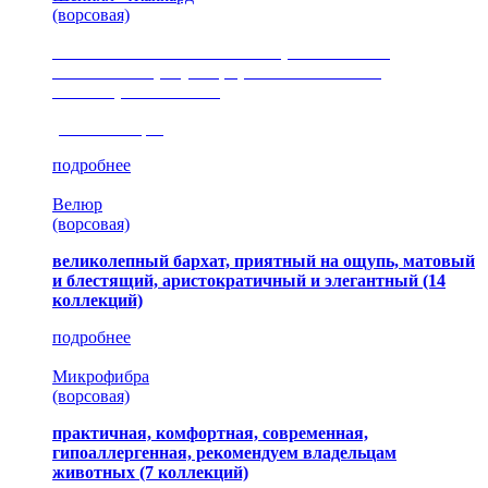
(ворсовая)
сочетание шелковистых и ворсовых нитей,
изысканные рисунки, красота и мягкость,
неповторимый стиль
(35 коллекция)
подробнее
Велюр
(ворсовая)
великолепный бархат, приятный на ощупь, матовый
и блестящий, аристократичный и элегантный
(14
коллекций)
подробнее
Микрофибра
(ворсовая)
практичная, комфортная, современная,
гипоаллергенная, рекомендуем владельцам
животных (7 коллекций)