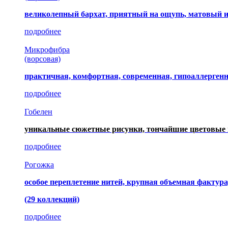
великолепный бархат, приятный на ощупь, матовый 
подробнее
Микрофибра
(ворсовая)
практичная, комфортная, современная, гипоаллерген
подробнее
Гобелен
уникальные сюжетные рисунки, тончайшие цветовые 
подробнее
Рогожка
особое переплетение нитей, крупная объемная фактура
(29 коллекций)
подробнее