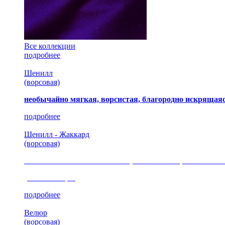
Все коллекции
подробнее
Шенилл
(ворсовая)
необычайно мягкая, ворсистая, благородно искрящаяс
подробнее
Шенилл - Жаккард
(ворсовая)
сочетание шелковистых и ворсовых нитей, изысканные
(35 коллекция)
подробнее
Велюр
(ворсовая)