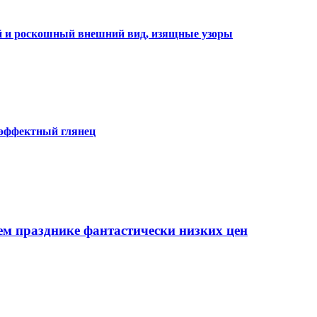
ий и роскошный внешний вид, изящные узоры
 эффектный глянец
ем празднике фантастически низких цен