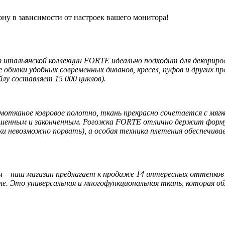
ону в зависимости от настроек вашего монитора!
итальянской коллекции FORTE идеально подходит для декорирова
обивки удобных современных диванов, кресел, пуфов и других пр
лу составляет 15 000 циклов).
тканое ковровое полотно, ткань прекрасно сочетается с мягк
ершенным и законченным. Рогожка FORTE отлично держит форму
ки невозможно порвать), а особая техника плетения обеспечив
 наш магазин предлагает к продаже 14 интересных оттенков п
иле. Это универсальная и многофункциональная ткань, которая 