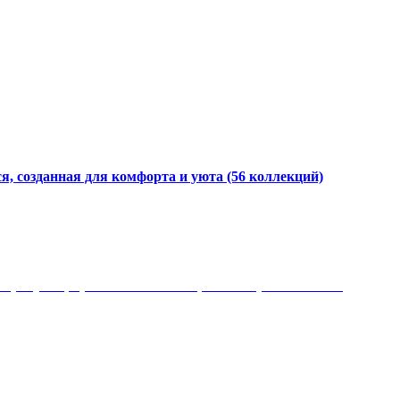
я, созданная для комфорта и уюта
(56 коллекций)
 рисунки, красота и мягкость, неповторимый стиль