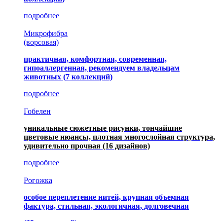
подробнее
Микрофибра
(ворсовая)
практичная, комфортная, современная,
гипоаллергенная, рекомендуем владельцам
животных (7 коллекций)
подробнее
Гобелен
уникальные сюжетные рисунки, тончайшие
цветовые нюансы, плотная многослойная структура,
удивительно прочная
(16 дизайнов)
подробнее
Рогожка
особое переплетение нитей, крупная объемная
фактура, стильная, экологичная, долговечная