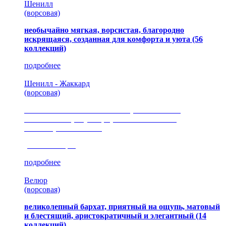
Шенилл
(ворсовая)
необычайно мягкая, ворсистая, благородно
искрящаяся, созданная для комфорта и уюта
(56
коллекций)
подробнее
Шенилл - Жаккард
(ворсовая)
сочетание шелковистых и ворсовых нитей,
изысканные рисунки, красота и мягкость,
неповторимый стиль
(35 коллекция)
подробнее
Велюр
(ворсовая)
великолепный бархат, приятный на ощупь, матовый
и блестящий, аристократичный и элегантный
(14
коллекций)